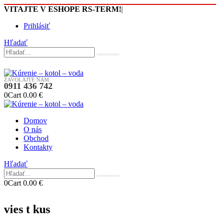
VITAJTE V ESHOPE RS-TERM!
|
Prihlásiť
Hľadať
ZAVOLAJTE NÁM
0911 436 742
0
Cart
0.00
€
Domov
O nás
Obchod
Kontakty
Hľadať
0
Cart
0.00
€
vies t kus