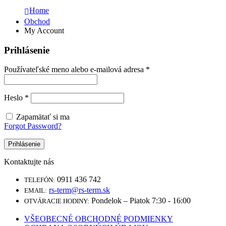
Home
Obchod
My Account
Prihlásenie
Povinné
Používateľské meno alebo e-mailová adresa
*
Povinné
Heslo
*
Zapamätať si ma
Forgot Password?
Prihlásenie
Kontaktujte nás
0911 436 742
TELEFÓN:
rs-term@rs-term.sk
EMAIL:
Pondelok – Piatok 7:30 - 16:00
OTVÁRACIE HODINY:
VŠEOBECNÉ OBCHODNÉ PODMIENKY