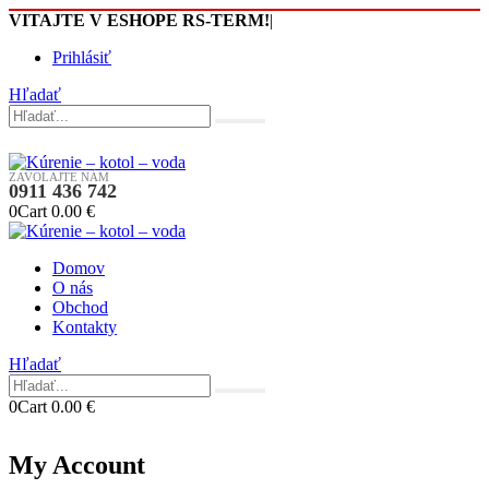
VITAJTE V ESHOPE RS-TERM!
|
Prihlásiť
Hľadať
ZAVOLAJTE NÁM
0911 436 742
0
Cart
0.00
€
Domov
O nás
Obchod
Kontakty
Hľadať
0
Cart
0.00
€
My Account