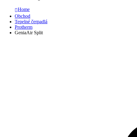
Home
Obchod
Tepelné čerpadlá
Protherm
GeniaAir Split