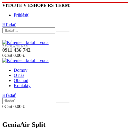
VITAJTE V ESHOPE RS-TERM!
|
Prihlásiť
Hľadať
ZAVOLAJTE NÁM
0911 436 742
0
Cart
0.00
€
Domov
O nás
Obchod
Kontakty
Hľadať
0
Cart
0.00
€
GeniaAir Split