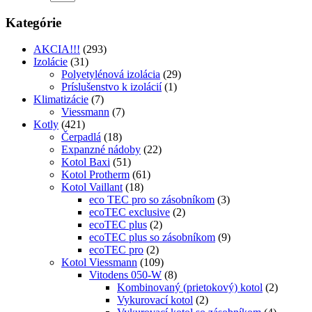
Kategórie
AKCIA!!!
(293)
Izolácie
(31)
Polyetylénová izolácia
(29)
Príslušenstvo k izolácií
(1)
Klimatizácie
(7)
Viessmann
(7)
Kotly
(421)
Čerpadlá
(18)
Expanzné nádoby
(22)
Kotol Baxi
(51)
Kotol Protherm
(61)
Kotol Vaillant
(18)
eco TEC pro so zásobníkom
(3)
ecoTEC exclusive
(2)
ecoTEC plus
(2)
ecoTEC plus so zásobníkom
(9)
ecoTEC pro
(2)
Kotol Viessmann
(109)
Vitodens 050-W
(8)
Kombinovaný (prietokový) kotol
(2)
Vykurovací kotol
(2)