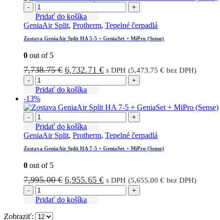
-
+
Pridať do košíka
GeniaAir Split
,
Protherm
,
Tepelné čerpadlá
Zostava GeniaAir Split HA 5-5 + GeniaSet + MiPro (Sense)
0
out of 5
Pôvodná
Aktuálna
7,738.75
€
6,732.71
€
s DPH (
5,473.75
€
bez DPH)
cena
cena
-
+
bola:
je:
Pridať do košíka
-13%
7,738.75 €.
6,732.71 €.
-
+
Pridať do košíka
GeniaAir Split
,
Protherm
,
Tepelné čerpadlá
Zostava GeniaAir Split HA 7-5 + GeniaSet + MiPro (Sense)
0
out of 5
Pôvodná
Aktuálna
7,995.00
€
6,955.65
€
s DPH (
5,655.00
€
bez DPH)
cena
cena
-
+
bola:
je:
Pridať do košíka
7,995.00 €.
6,955.65 €.
Zobraziť: