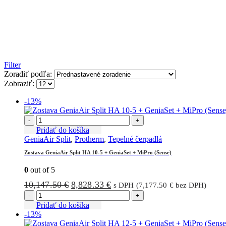
Filter
Zoradiť podľa:
Zobraziť:
-13%
-
+
Pridať do košíka
GeniaAir Split
,
Protherm
,
Tepelné čerpadlá
Zostava GeniaAir Split HA 10-5 + GeniaSet + MiPro (Sense)
0
out of 5
Pôvodná
Aktuálna
10,147.50
€
8,828.33
€
s DPH (
7,177.50
€
bez DPH)
cena
cena
-
+
bola:
je:
Pridať do košíka
-13%
10,147.50 €.
8,828.33 €.