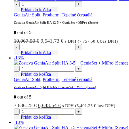
-
+
Pridať do košíka
GeniaAir Split
,
Protherm
,
Tepelné čerpadlá
Zostava GeniaAir Split HA 12-5 + GeniaSet + MiPro (Sense)
0
out of 5
Pôvodná
Aktuálna
10,967.50
€
9,541.73
€
s DPH (
7,757.50
€
bez DPH)
cena
cena
-
+
bola:
je:
Pridať do košíka
-13%
10,967.50 €.
9,541.73 €.
-
+
Pridať do košíka
GeniaAir Split
,
Protherm
,
Tepelné čerpadlá
Zostava GeniaAir Split HA 3-5 + GeniaSet + MiPro (Sense)
0
out of 5
Pôvodná
Aktuálna
7,636.25
€
6,643.54
€
s DPH (
5,401.25
€
bez DPH)
cena
cena
-
+
bola:
je:
Pridať do košíka
-13%
7,636.25 €.
6,643.54 €.