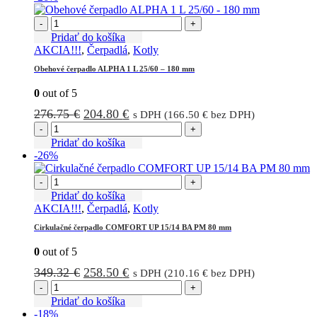
-
+
Pridať do košíka
AKCIA!!!
,
Čerpadlá
,
Kotly
Obehové čerpadlo ALPHA 1 L 25/60 – 180 mm
0
out of 5
Pôvodná
Aktuálna
276.75
€
204.80
€
s DPH (
166.50
€
bez DPH)
cena
cena
-
+
bola:
je:
Pridať do košíka
-26%
276.75 €.
204.80 €.
-
+
Pridať do košíka
AKCIA!!!
,
Čerpadlá
,
Kotly
Cirkulačné čerpadlo COMFORT UP 15/14 BA PM 80 mm
0
out of 5
Pôvodná
Aktuálna
349.32
€
258.50
€
s DPH (
210.16
€
bez DPH)
cena
cena
-
+
bola:
je:
Pridať do košíka
-18%
349.32 €.
258.50 €.