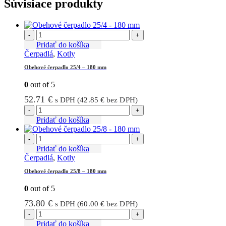
Súvisiace produkty
-
+
Pridať do košíka
Čerpadlá
,
Kotly
Obehové čerpadlo 25/4 – 180 mm
0
out of 5
52.71
€
s DPH (
42.85
€
bez DPH)
-
+
Pridať do košíka
-
+
Pridať do košíka
Čerpadlá
,
Kotly
Obehové čerpadlo 25/8 – 180 mm
0
out of 5
73.80
€
s DPH (
60.00
€
bez DPH)
-
+
Pridať do košíka