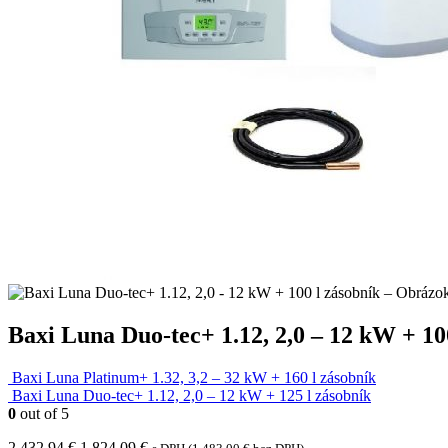
Baxi Luna Duo-tec+ 1.12, 2,0 – 12 kW + 10
Baxi Luna Platinum+ 1.32, 3,2 – 32 kW + 160 l zásobník
Baxi Luna Duo-tec+ 1.12, 2,0 – 12 kW + 125 l zásobník
0
out of 5
Pôvodná
Aktuálna
2,432.94
€
1,824.09
€