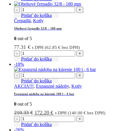
-
+
Pridať do košíka
Čerpadlá
,
Kotly
Obehové čerpadlo 32/8 – 180 mm
0
out of 5
77.31
€
s DPH (
62.85
€
bez DPH)
-
+
Pridať do košíka
-18%
-
+
Pridať do košíka
AKCIA!!!
,
Expanzné nádoby
,
Kotly
Expanzná nádoba na kúrenie 100 l – 6 bar
0
out of 5
Pôvodná
Aktuálna
210.33
€
172.20
€
s DPH (
140.00
€
bez DPH)
cena
cena
-
+
bola:
je:
Pridať do košíka
-26%
210.33 €.
172.20 €.