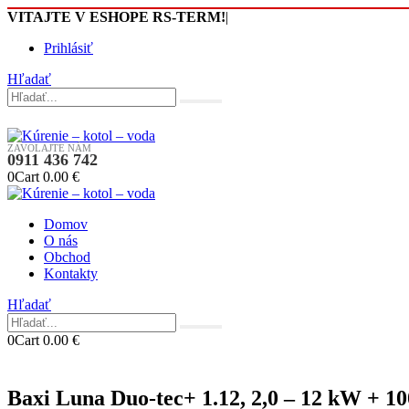
VITAJTE V ESHOPE RS-TERM!
|
Prihlásiť
Hľadať
ZAVOLAJTE NÁM
0911 436 742
0
Cart
0.00
€
Domov
O nás
Obchod
Kontakty
Hľadať
0
Cart
0.00
€
Baxi Luna Duo-tec+ 1.12, 2,0 – 12 kW + 10