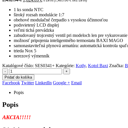
s DPH (
1,483.00
€
bez DPH)
cena
cena
1 ks sonda NTC
bola:
je:
široký rozsah modulácie 1:7
2,432.94 €.
1,824.09 €.
obehové modulačné čerpadlo s vysokou účinnosťou
podsvietený LCD displej
veľmi tichá prevádzka
zabudovaný trojcestný ventil pri modeloch len pre vykurovanie
možnosť pripojenia inteligentného termostatu BAXI MAGO
samonastaviteľná plynová armatúra: automatická kontrola spa
trieda Nox 5
nerezový výmenník
Katalógové číslo:
SES0341+
Kategórie:
Kotly
,
Kotol Baxi
Značka:
B
-
+
Pridať do košíka
Facebook
Twitter
LinkedIn
Google +
Email
Popis
Popis
AKCIA!!!!!