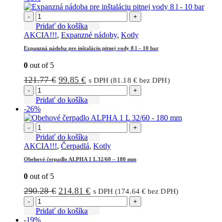
-
+
Pridať do košíka
AKCIA!!!
,
Expanzné nádoby
,
Kotly
Expanzná nádoba pre inštaláciu pitnej vody 8 l – 10 bar
0
out of 5
Pôvodná
Aktuálna
121.77
€
99.85
€
s DPH (
81.18
€
bez DPH)
cena
cena
-
+
bola:
je:
Pridať do košíka
-26%
121.77 €.
99.85 €.
-
+
Pridať do košíka
AKCIA!!!
,
Čerpadlá
,
Kotly
Obehové čerpadlo ALPHA 1 L 32/60 – 180 mm
0
out of 5
Pôvodná
Aktuálna
290.28
€
214.81
€
s DPH (
174.64
€
bez DPH)
cena
cena
-
+
bola:
je:
Pridať do košíka
-19%
290.28 €.
214.81 €.