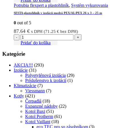
Pridať do košíka
Potrubia flexpert a plastohliník
,
Systém vykurovania
SESTA plastohliník v izolácii modrá PEX/AL/PEX 26 x 3 – 25 m
0
out of 5
87.64
€
s DPH (
71.25
€
bez DPH)
-
+
Pridať do košíka
Kategórie
AKCIA!!!
(293)
Izolácie
(31)
Polyetylénová izolácia
(29)
Príslušenstvo k izolácií
(1)
Klimatizácie
(7)
Viessmann
(7)
Kotly
(421)
Čerpadlá
(18)
Expanzné nádoby
(22)
Kotol Baxi
(51)
Kotol Protherm
(61)
Kotol Vaillant
(18)
eco TEC pro so zásobníkom
(3)