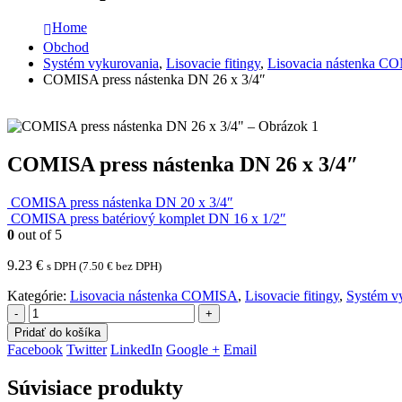
Home
Obchod
Systém vykurovania
,
Lisovacie fitingy
,
Lisovacia nástenka C
COMISA press nástenka DN 26 x 3/4″
COMISA press nástenka DN 26 x 3/4″
COMISA press nástenka DN 20 x 3/4″
COMISA press batériový komplet DN 16 x 1/2″
0
out of 5
9.23
€
s DPH (
7.50
€
bez DPH)
Kategórie:
Lisovacia nástenka COMISA
,
Lisovacie fitingy
,
Systém v
-
+
Pridať do košíka
Facebook
Twitter
LinkedIn
Google +
Email
Súvisiace produkty