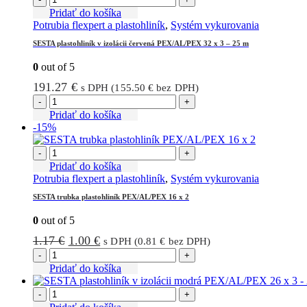
Pridať do košíka
Potrubia flexpert a plastohliník
,
Systém vykurovania
SESTA plastohliník v izolácii červená PEX/AL/PEX 32 x 3 – 25 m
0
out of 5
191.27
€
s DPH (
155.50
€
bez DPH)
-
+
Pridať do košíka
-15%
-
+
Pridať do košíka
Potrubia flexpert a plastohliník
,
Systém vykurovania
SESTA trubka plastohliník PEX/AL/PEX 16 x 2
0
out of 5
Pôvodná
Aktuálna
1.17
€
1.00
€
s DPH (
0.81
€
bez DPH)
cena
cena
-
+
bola:
je:
Pridať do košíka
1.17 €.
1.00 €.
-
+