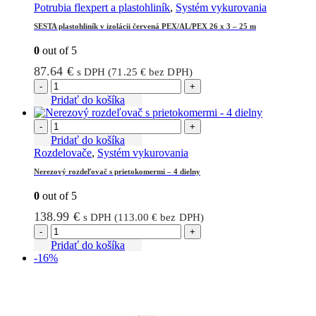
Potrubia flexpert a plastohliník
,
Systém vykurovania
SESTA plastohliník v izolácii červená PEX/AL/PEX 26 x 3 – 25 m
0
out of 5
87.64
€
s DPH (
71.25
€
bez DPH)
-
+
Pridať do košíka
-
+
Pridať do košíka
Rozdelovače
,
Systém vykurovania
Nerezový rozdeľovač s prietokomermi – 4 dielny
0
out of 5
138.99
€
s DPH (
113.00
€
bez DPH)
-
+
Pridať do košíka
-16%