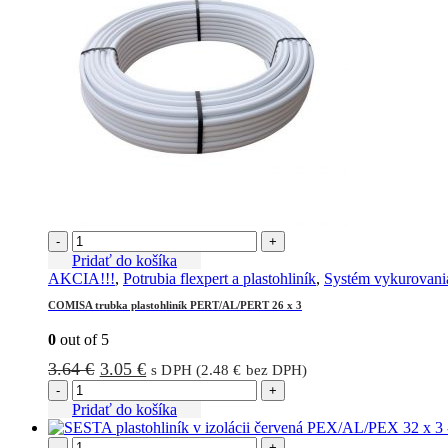
-
+
Pridať do košíka
AKCIA!!!
,
Potrubia flexpert a plastohliník
,
Systém vykurovani
COMISA trubka plastohliník PERT/AL/PERT 26 x 3
0
out of 5
Pôvodná
Aktuálna
3.64
€
3.05
€
s DPH (
2.48
€
bez DPH)
cena
cena
-
+
bola:
je:
Pridať do košíka
3.64 €.
3.05 €.
-
+