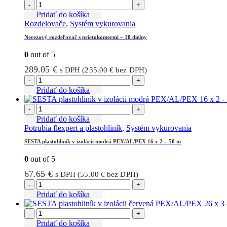
-
+
Pridať do košíka
Rozdelovače
,
Systém vykurovania
Nerezový rozdeľovač s prietokomermi – 10 dielny
0
out of 5
289.05
€
s DPH (
235.00
€
bez DPH)
-
+
Pridať do košíka
-
+
Pridať do košíka
Potrubia flexpert a plastohliník
,
Systém vykurovania
SESTA plastohliník v izolácii modrá PEX/AL/PEX 16 x 2 – 50 m
0
out of 5
67.65
€
s DPH (
55.00
€
bez DPH)
-
+
Pridať do košíka
-
+
Pridať do košíka