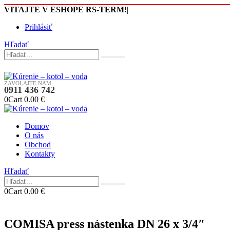
VITAJTE V ESHOPE RS-TERM!
|
Prihlásiť
Hľadať
ZAVOLAJTE NÁM
0911 436 742
0
Cart
0.00
€
Domov
O nás
Obchod
Kontakty
Hľadať
0
Cart
0.00
€
COMISA press nástenka DN 26 x 3/4″