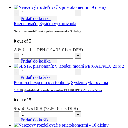
-
+
Pridať do košíka
Rozdelovače
,
Systém vykurovania
Nerezový rozdeľovač s prietokomermi – 9 dielny
0
out of 5
239.01
€
s DPH (
194.32
€
bez DPH)
-
+
Pridať do košíka
-
+
Pridať do košíka
Potrubia flexpert a plastohliník
,
Systém vykurovania
SESTA plastohliník v izolácii modrá PEX/AL/PEX 20 x 2 – 50 m
0
out of 5
96.56
€
s DPH (
78.50
€
bez DPH)
-
+
Pridať do košíka