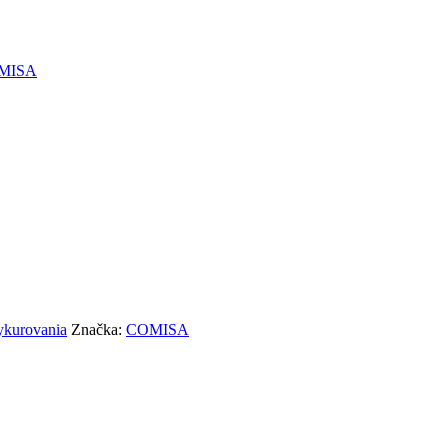
OMISA
ykurovania
Značka:
COMISA