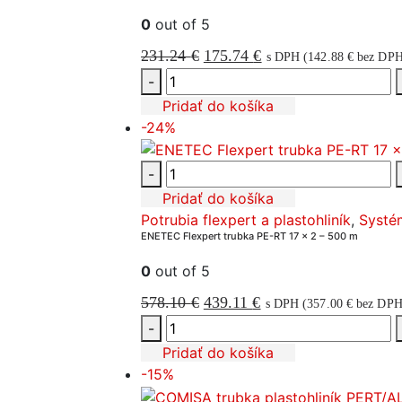
0
out of 5
Pôvodná
Aktuálna
231.24
€
175.74
€
s DPH (
142.88
€
bez DPH
cena
cena
-
bola:
je:
Pridať do košíka
-24%
231.24 €.
175.74 €.
-
Pridať do košíka
Potrubia flexpert a plastohliník
,
Systé
ENETEC Flexpert trubka PE-RT 17 x 2 – 500 m
0
out of 5
Pôvodná
Aktuálna
578.10
€
439.11
€
s DPH (
357.00
€
bez DPH
cena
cena
-
bola:
je:
Pridať do košíka
-15%
578.10 €.
439.11 €.