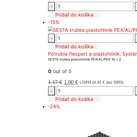
cena
cena
-
bola:
je:
Pridať do košíka
-15%
3.64 €.
3.05 €.
-
Pridať do košíka
Potrubia flexpert a plastohliník
,
Systé
SESTA trubka plastohliník PEX/AL/PEX 16 x 2
0
out of 5
Pôvodná
Aktuálna
1.17
€
1.00
€
s DPH (
0.81
€
bez DPH)
cena
cena
-
bola:
je:
Pridať do košíka
-24%
1.17 €.
1.00 €.