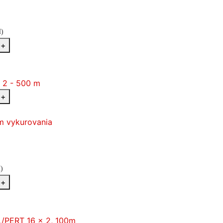
)
+
+
m vykurovania
)
+