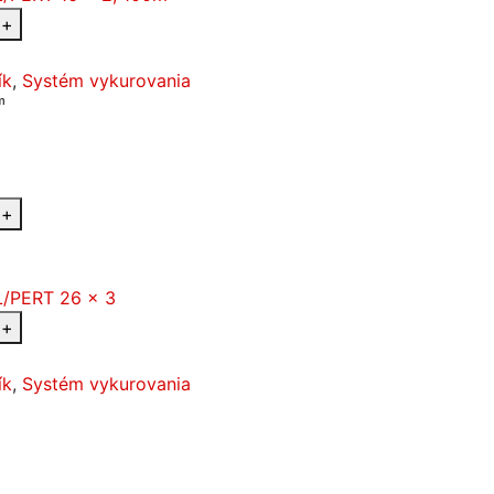
+
ík
,
Systém vykurovania
m
+
+
ík
,
Systém vykurovania