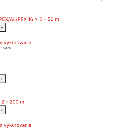
+
m vykurovania
 – 50 m
+
+
m vykurovania