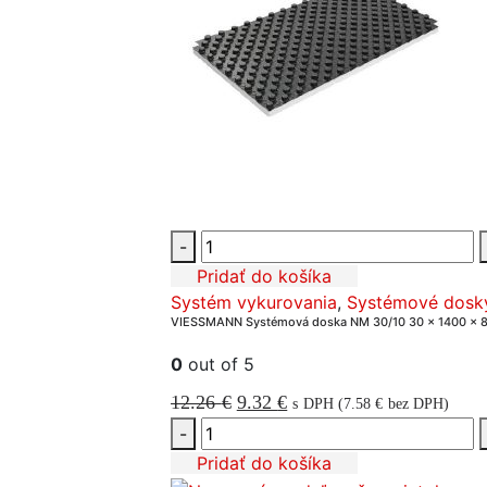
-
Pridať do košíka
Systém vykurovania
,
Systémové dosk
VIESSMANN Systémová doska NM 30/10 30 x 1400 x 8
0
out of 5
Pôvodná
Aktuálna
12.26
€
9.32
€
s DPH (
7.58
€
bez DPH)
cena
cena
-
bola:
je:
Pridať do košíka