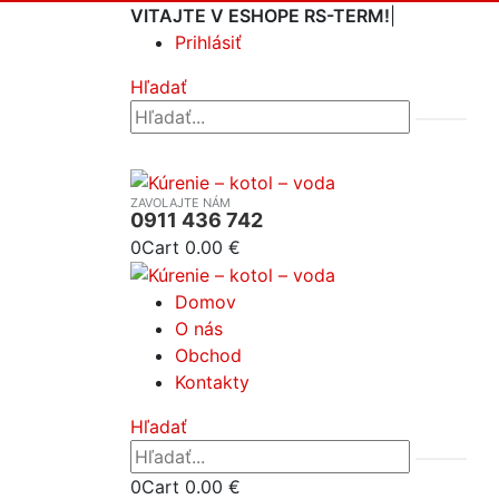
VITAJTE V ESHOPE RS-TERM!
|
Prihlásiť
Hľadať
ZAVOLAJTE NÁM
0911 436 742
0
Cart
0.00
€
Domov
O nás
Obchod
Kontakty
Hľadať
0
Cart
0.00
€