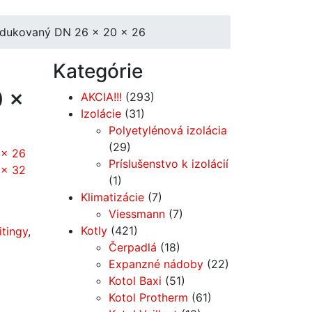
edukovaný DN 26 x 20 x 26
Kategórie
0 x
AKCIA!!!
(293)
Izolácie
(31)
Polyetylénová izolácia
(29)
 x 26
Príslušenstvo k izolácií
 x 32
(1)
Klimatizácie
(7)
Viessmann
(7)
Kotly
(421)
itingy
,
Čerpadlá
(18)
Expanzné nádoby
(22)
Kotol Baxi
(51)
Kotol Protherm
(61)