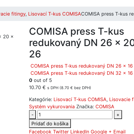
acie fitingy
,
Lisovací T-kus COMISA
COMISA press T-kus r
COMISA press T-kus
redukovaný DN 26 x 2
26
COMISA press T-kus redukovaný DN 26 x 16
COMISA press T-kus redukovaný DN 32 x 16
0
out of 5
10.70
€
s DPH (
8.70
€
bez DPH)
Kategórie:
Lisovací T-kus COMISA
,
Lisovacie f
Systém vykurovania
Značka:
COMISA
-
+
Pridať do košíka
Facebook
Twitter
LinkedIn
Google +
Email