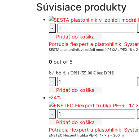
Súvisiace produkty
-
Pridať do košíka
Potrubia flexpert a plastohliník
,
Systé
SESTA plastohliník v izolácii modrá PEX/AL/PEX 16 x 2
0
out of 5
67.65
€
s DPH (
55.00
€
bez DPH)
-
Pridať do košíka
-24%
-
Pridať do košíka
Potrubia flexpert a plastohliník
,
Systé
ENETEC Flexpert trubka PE-RT 17 x 2 – 200 m