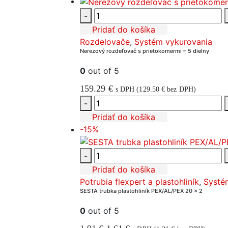
12.26 €.
9.32 €.
-
Pridať do košíka
Rozdelovače
,
Systém vykurovania
Nerezový rozdeľovač s prietokomermi – 5 dielny
0
out of 5
159.29
€
s DPH (
129.50
€
bez DPH)
-
Pridať do košíka
-15%
-
Pridať do košíka
Potrubia flexpert a plastohliník
,
Systé
SESTA trubka plastohliník PEX/AL/PEX 20 x 2
0
out of 5