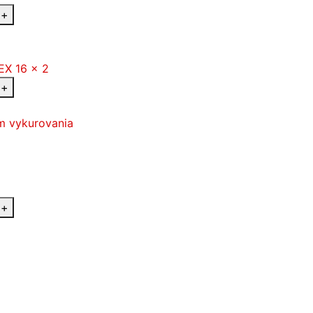
+
+
m vykurovania
+