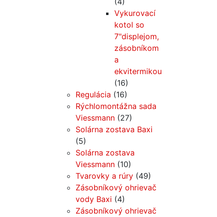
(4)
Vykurovací
kotol so
7"displejom,
zásobníkom
a
ekvitermikou
(16)
Regulácia
(16)
Rýchlomontážna sada
Viessmann
(27)
Solárna zostava Baxi
(5)
Solárna zostava
Viessmann
(10)
Tvarovky a rúry
(49)
Zásobníkový ohrievač
vody Baxi
(4)
Zásobníkový ohrievač