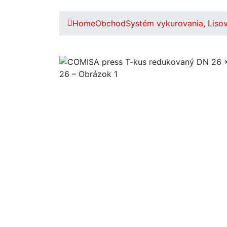
Home
Obchod
Systém vykurovania
,
Lisov