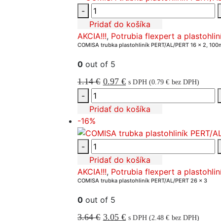
-
Pridať do košíka
AKCIA!!!
,
Potrubia flexpert a plastohlin
COMISA trubka plastohliník PERT/AL/PERT 16 x 2, 100
0
out of 5
Pôvodná
Aktuálna
1.14
€
0.97
€
s DPH (
0.79
€
bez DPH)
cena
cena
-
bola:
je:
Pridať do košíka
-16%
1.14 €.
0.97 €.
-
Pridať do košíka
AKCIA!!!
,
Potrubia flexpert a plastohlin
COMISA trubka plastohliník PERT/AL/PERT 26 x 3
0
out of 5
Pôvodná
Aktuálna
3.64
€
3.05
€
s DPH (
2.48
€
bez DPH)