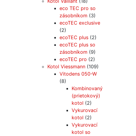
Kotol Vaillant
(18)
eco TEC pro so
zásobníkom
(3)
ecoTEC exclusive
(2)
ecoTEC plus
(2)
ecoTEC plus so
zásobníkom
(9)
ecoTEC pro
(2)
Kotol Viessmann
(109)
Vitodens 050-W
(8)
Kombinovaný
(prietokový)
kotol
(2)
Vykurovací
kotol
(2)
Vykurovací
kotol so