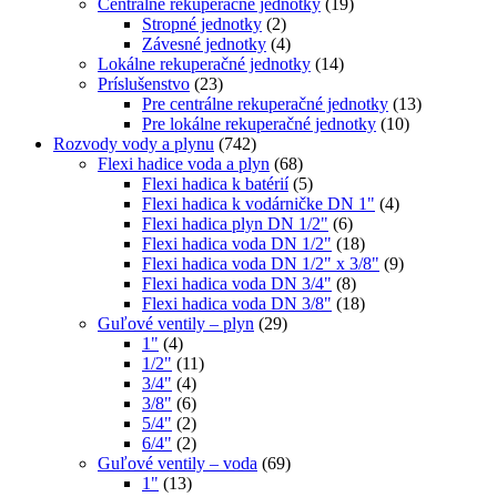
Centrálne rekuperačné jednotky
(19)
Stropné jednotky
(2)
Závesné jednotky
(4)
Lokálne rekuperačné jednotky
(14)
Príslušenstvo
(23)
Pre centrálne rekuperačné jednotky
(13)
Pre lokálne rekuperačné jednotky
(10)
Rozvody vody a plynu
(742)
Flexi hadice voda a plyn
(68)
Flexi hadica k batérií
(5)
Flexi hadica k vodárničke DN 1"
(4)
Flexi hadica plyn DN 1/2"
(6)
Flexi hadica voda DN 1/2"
(18)
Flexi hadica voda DN 1/2" x 3/8"
(9)
Flexi hadica voda DN 3/4"
(8)
Flexi hadica voda DN 3/8"
(18)
Guľové ventily – plyn
(29)
1"
(4)
1/2"
(11)
3/4"
(4)
3/8"
(6)
5/4"
(2)
6/4"
(2)
Guľové ventily – voda
(69)
1"
(13)