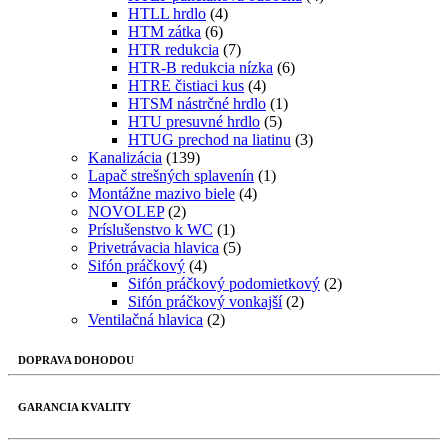
HTLL hrdlo
(4)
HTM zátka
(6)
HTR redukcia
(7)
HTR-B redukcia nízka
(6)
HTRE čistiaci kus
(4)
HTSM nástrčné hrdlo
(1)
HTU presuvné hrdlo
(5)
HTUG prechod na liatinu
(3)
Kanalizácia
(139)
Lapač strešných splavenín
(1)
Montážne mazivo biele
(4)
NOVOLEP
(2)
Príslušenstvo k WC
(1)
Privetrávacia hlavica
(5)
Sifón práčkový
(4)
Sifón práčkový podomietkový
(2)
Sifón práčkový vonkajší
(2)
Ventilačná hlavica
(2)
DOPRAVA DOHODOU
GARANCIA KVALITY