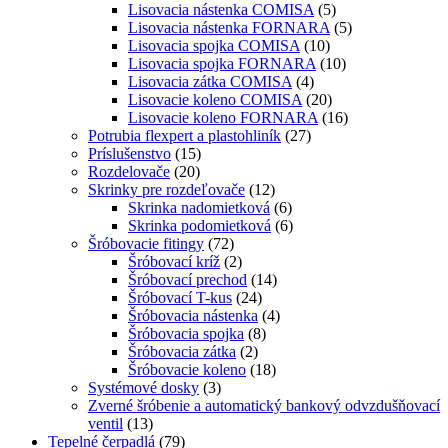
Lisovacia nástenka COMISA
(5)
Lisovacia nástenka FORNARA
(5)
Lisovacia spojka COMISA
(10)
Lisovacia spojka FORNARA
(10)
Lisovacia zátka COMISA
(4)
Lisovacie koleno COMISA
(20)
Lisovacie koleno FORNARA
(16)
Potrubia flexpert a plastohliník
(27)
Príslušenstvo
(15)
Rozdelovače
(20)
Skrinky pre rozdeľovače
(12)
Skrinka nadomietková
(6)
Skrinka podomietková
(6)
Šróbovacie fitingy
(72)
Šróbovací kríž
(2)
Šróbovací prechod
(14)
Šróbovací T-kus
(24)
Šróbovacia nástenka
(4)
Šróbovacia spojka
(8)
Šróbovacia zátka
(2)
Šróbovacie koleno
(18)
Systémové dosky
(3)
Zverné šróbenie a automatický bankový odvzdušňovací
ventil
(13)
Tepelné čerpadlá
(79)