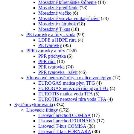
Mosadzné kúrenárske šróbenie
(14)
Mosadzné predĺženie
(28)
Mosadzné viečko
(6)
Mosadzné vsuvka vonkajší závit
(23)
Mosadzný nátrubok
(18)
Mosadzný T-kus
(18)
PE tvarovky a rúry - voda
(99)
LDPE a HDPE rúra
(4)
PE tvarovky
(95)
PPR tvarovky a rúry
(136)
PPR príchytka
(6)
PPR rúra
(10)
PPR tvarovka
(74)
PPR tvarovka - závit
(46)
Vlnovcové nerezové rúry a matice voda/plyn
(17)
EUROGAS matica plyn TFG
(4)
EUROGAS nerezová rúra plyn TFG
(4)
EUROTIS matica voda TFA
(5)
EUROTIS nerezová rúra voda TFA
(4)
Systém vykurovania
(334)
Lisovacie fitingy
(172)
Lisovací prechod COMISA
(17)
Lisovací prechod FORNARA
(17)
Lisovací T-kus COMISA
(38)
Lisovací T-kus FORNARA
(30)