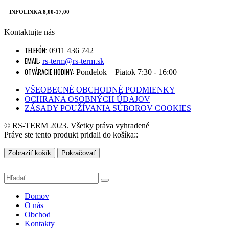
INFOLINKA 8,00-17,00
Kontaktujte nás
TELEFÓN:
0911 436 742
EMAIL:
rs-term@rs-term.sk
OTVÁRACIE HODINY:
Pondelok – Piatok 7:30 - 16:00
VŠEOBECNÉ OBCHODNÉ PODMIENKY
OCHRANA OSOBNÝCH ÚDAJOV
ZÁSADY POUŽÍVANIA SÚBOROV COOKIES
© RS-TERM 2023. Všetky práva vyhradené
Práve ste tento produkt pridali do košíka::
Zobraziť košík
Pokračovať
Domov
O nás
Obchod
Kontakty