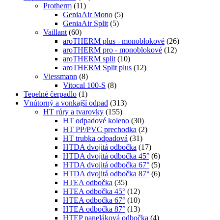
Protherm
(11)
GeniaAir Mono
(5)
GeniaAir Split
(5)
Vaillant
(60)
aroTHERM plus - monoblokové
(26)
aroTHERM pro - monoblokové
(12)
aroTHERM split
(10)
aroTHERM Split plus
(12)
Viessmann
(8)
Vitocal 100-S
(8)
Tepelné čerpadlo
(1)
Vnútorný a vonkajší odpad
(313)
HT rúry a tvarovky
(155)
HT odpadové koleno
(30)
HT PP/PVC prechodka
(2)
HT trubka odpadová
(31)
HTDA dvojitá odbočka
(17)
HTDA dvojitá odbočka 45°
(6)
HTDA dvojitá odbočka 67°
(5)
HTDA dvojitá odbočka 87°
(6)
HTEA odbočka
(35)
HTEA odbočka 45°
(12)
HTEA odbočka 67°
(10)
HTEA odbočka 87°
(13)
HTEP paneláková odbočka
(4)