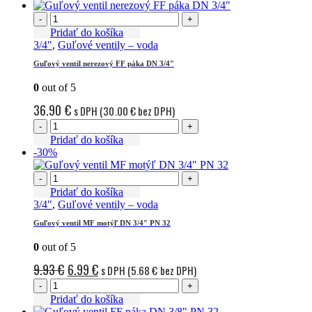
-
+
Pridať do košíka
3/4"
,
Guľové ventily – voda
Guľový ventil nerezový FF páka DN 3/4″
0
out of 5
36.90
€
s DPH (
30.00
€
bez DPH)
-
+
Pridať do košíka
-30%
-
+
Pridať do košíka
3/4"
,
Guľové ventily – voda
Guľový ventil MF motýľ DN 3/4″ PN 32
0
out of 5
Pôvodná
Aktuálna
9.93
€
6.99
€
s DPH (
5.68
€
bez DPH)
cena
cena
-
+
Pridať do košíka
bola:
je: