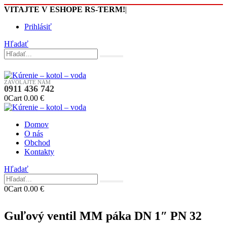
VITAJTE V ESHOPE RS-TERM!
|
Prihlásiť
Hľadať
ZAVOLAJTE NÁM
0911 436 742
0
Cart
0.00
€
Domov
O nás
Obchod
Kontakty
Hľadať
0
Cart
0.00
€
Guľový ventil MM páka DN 1″ PN 32