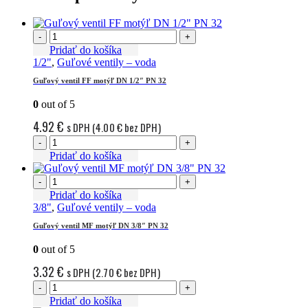
-
+
Pridať do košíka
1/2"
,
Guľové ventily – voda
Guľový ventil FF motýľ DN 1/2″ PN 32
0
out of 5
4.92
€
s DPH (
4.00
€
bez DPH)
-
+
Pridať do košíka
-
+
Pridať do košíka
3/8"
,
Guľové ventily – voda
Guľový ventil MF motýľ DN 3/8″ PN 32
0
out of 5
3.32
€
s DPH (
2.70
€
bez DPH)
-
+
Pridať do košíka