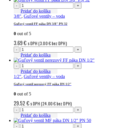
9.93 €.
6.99 €.
-
+
Pridať do košíka
3/8"
,
Guľové ventily – voda
Guľový ventil FF páka DN 3/8″ PN 32
0
out of 5
3.69
€
s DPH (
3.00
€
bez DPH)
-
+
Pridať do košíka
-
+
Pridať do košíka
1/2"
,
Guľové ventily – voda
Guľový ventil nerezový FF páka DN 1/2″
0
out of 5
29.52
€
s DPH (
24.00
€
bez DPH)
-
+
Pridať do košíka
-
+