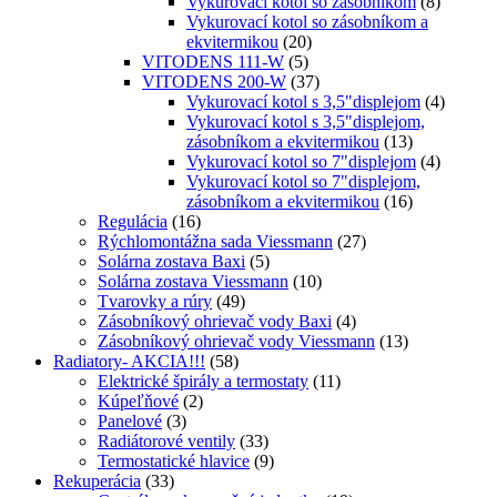
Vykurovací kotol so zásobníkom
(8)
Vykurovací kotol so zásobníkom a
ekvitermikou
(20)
VITODENS 111-W
(5)
VITODENS 200-W
(37)
Vykurovací kotol s 3,5"displejom
(4)
Vykurovací kotol s 3,5"displejom,
zásobníkom a ekvitermikou
(13)
Vykurovací kotol so 7"displejom
(4)
Vykurovací kotol so 7"displejom,
zásobníkom a ekvitermikou
(16)
Regulácia
(16)
Rýchlomontážna sada Viessmann
(27)
Solárna zostava Baxi
(5)
Solárna zostava Viessmann
(10)
Tvarovky a rúry
(49)
Zásobníkový ohrievač vody Baxi
(4)
Zásobníkový ohrievač vody Viessmann
(13)
Radiatory- AKCIA!!!
(58)
Elektrické špirály a termostaty
(11)
Kúpeľňové
(2)
Panelové
(3)
Radiátorové ventily
(33)
Termostatické hlavice
(9)
Rekuperácia
(33)