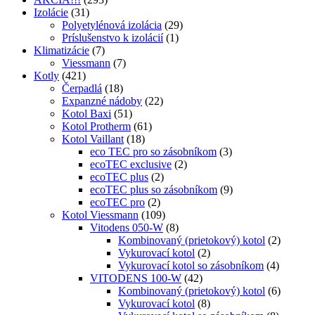
Izolácie
(31)
Polyetylénová izolácia
(29)
Príslušenstvo k izolácií
(1)
Klimatizácie
(7)
Viessmann
(7)
Kotly
(421)
Čerpadlá
(18)
Expanzné nádoby
(22)
Kotol Baxi
(51)
Kotol Protherm
(61)
Kotol Vaillant
(18)
eco TEC pro so zásobníkom
(3)
ecoTEC exclusive
(2)
ecoTEC plus
(2)
ecoTEC plus so zásobníkom
(9)
ecoTEC pro
(2)
Kotol Viessmann
(109)
Vitodens 050-W
(8)
Kombinovaný (prietokový) kotol
(2)
Vykurovací kotol
(2)
Vykurovací kotol so zásobníkom
(4)
VITODENS 100-W
(42)
Kombinovaný (prietokový) kotol
(6)
Vykurovací kotol
(8)