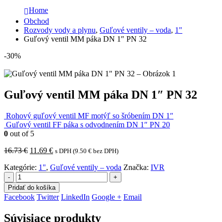
Home
Obchod
Rozvody vody a plynu
,
Guľové ventily – voda
,
1"
Guľový ventil MM páka DN 1″ PN 32
-30%
Guľový ventil MM páka DN 1″ PN 32
Rohový guľový ventil MF motýľ so šróbením DN 1″
Guľový ventil FF páka s odvodnením DN 1″ PN 20
0
out of 5
Pôvodná
Aktuálna
16.73
€
11.69
€
s DPH (
9.50
€
bez DPH)
cena
cena
Kategórie:
1"
,
Guľové ventily – voda
Značka:
IVR
bola:
je:
16.73 €.
11.69 €.
-
+
Pridať do košíka
Facebook
Twitter
LinkedIn
Google +
Email
Súvisiace produkty