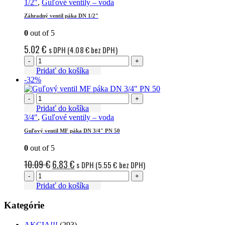
1/2"
,
Guľové ventily – voda
Záhradný ventil páka DN 1/2″
0
out of 5
5.02
€
s DPH (
4.08
€
bez DPH)
-
+
Pridať do košíka
-32%
-
+
Pridať do košíka
3/4"
,
Guľové ventily – voda
Guľový ventil MF páka DN 3/4″ PN 50
0
out of 5
Pôvodná
Aktuálna
10.09
€
6.83
€
s DPH (
5.55
€
bez DPH)
cena
cena
-
+
Pridať do košíka
bola:
je:
10.09 €.
6.83 €.
Kategórie
AKCIA!!!
(293)