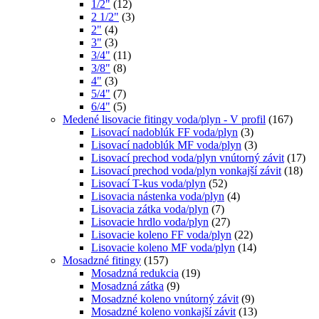
1/2"
(12)
2 1/2"
(3)
2"
(4)
3"
(3)
3/4"
(11)
3/8"
(8)
4"
(3)
5/4"
(7)
6/4"
(5)
Medené lisovacie fitingy voda/plyn - V profil
(167)
Lisovací nadoblúk FF voda/plyn
(3)
Lisovací nadoblúk MF voda/plyn
(3)
Lisovací prechod voda/plyn vnútorný závit
(17)
Lisovací prechod voda/plyn vonkajší závit
(18)
Lisovací T-kus voda/plyn
(52)
Lisovacia nástenka voda/plyn
(4)
Lisovacia zátka voda/plyn
(7)
Lisovacie hrdlo voda/plyn
(27)
Lisovacie koleno FF voda/plyn
(22)
Lisovacie koleno MF voda/plyn
(14)
Mosadzné fitingy
(157)
Mosadzná redukcia
(19)
Mosadzná zátka
(9)
Mosadzné koleno vnútorný závit
(9)
Mosadzné koleno vonkajší závit
(13)