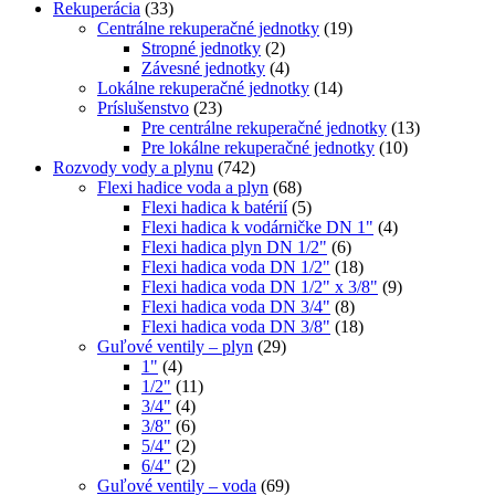
Rekuperácia
(33)
Centrálne rekuperačné jednotky
(19)
Stropné jednotky
(2)
Závesné jednotky
(4)
Lokálne rekuperačné jednotky
(14)
Príslušenstvo
(23)
Pre centrálne rekuperačné jednotky
(13)
Pre lokálne rekuperačné jednotky
(10)
Rozvody vody a plynu
(742)
Flexi hadice voda a plyn
(68)
Flexi hadica k batérií
(5)
Flexi hadica k vodárničke DN 1"
(4)
Flexi hadica plyn DN 1/2"
(6)
Flexi hadica voda DN 1/2"
(18)
Flexi hadica voda DN 1/2" x 3/8"
(9)
Flexi hadica voda DN 3/4"
(8)
Flexi hadica voda DN 3/8"
(18)
Guľové ventily – plyn
(29)
1"
(4)
1/2"
(11)
3/4"
(4)
3/8"
(6)
5/4"
(2)
6/4"
(2)
Guľové ventily – voda
(69)