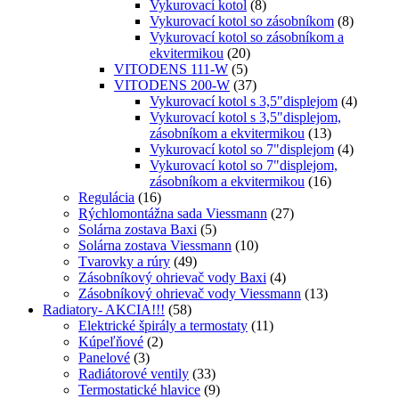
Vykurovací kotol
(8)
Vykurovací kotol so zásobníkom
(8)
Vykurovací kotol so zásobníkom a
ekvitermikou
(20)
VITODENS 111-W
(5)
VITODENS 200-W
(37)
Vykurovací kotol s 3,5"displejom
(4)
Vykurovací kotol s 3,5"displejom,
zásobníkom a ekvitermikou
(13)
Vykurovací kotol so 7"displejom
(4)
Vykurovací kotol so 7"displejom,
zásobníkom a ekvitermikou
(16)
Regulácia
(16)
Rýchlomontážna sada Viessmann
(27)
Solárna zostava Baxi
(5)
Solárna zostava Viessmann
(10)
Tvarovky a rúry
(49)
Zásobníkový ohrievač vody Baxi
(4)
Zásobníkový ohrievač vody Viessmann
(13)
Radiatory- AKCIA!!!
(58)
Elektrické špirály a termostaty
(11)
Kúpeľňové
(2)
Panelové
(3)
Radiátorové ventily
(33)
Termostatické hlavice
(9)