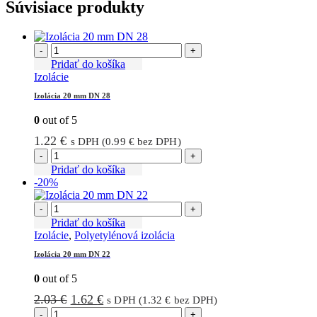
Súvisiace produkty
-
+
Pridať do košíka
Izolácie
Izolácia 20 mm DN 28
0
out of 5
1.22
€
s DPH (
0.99
€
bez DPH)
-
+
Pridať do košíka
-20%
-
+
Pridať do košíka
Izolácie
,
Polyetylénová izolácia
Izolácia 20 mm DN 22
0
out of 5
Pôvodná
Aktuálna
2.03
€
1.62
€
s DPH (
1.32
€
bez DPH)
cena
cena
-
+