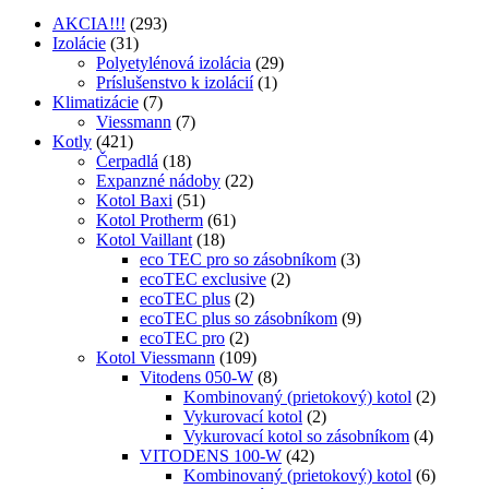
AKCIA!!!
(293)
Izolácie
(31)
Polyetylénová izolácia
(29)
Príslušenstvo k izolácií
(1)
Klimatizácie
(7)
Viessmann
(7)
Kotly
(421)
Čerpadlá
(18)
Expanzné nádoby
(22)
Kotol Baxi
(51)
Kotol Protherm
(61)
Kotol Vaillant
(18)
eco TEC pro so zásobníkom
(3)
ecoTEC exclusive
(2)
ecoTEC plus
(2)
ecoTEC plus so zásobníkom
(9)
ecoTEC pro
(2)
Kotol Viessmann
(109)
Vitodens 050-W
(8)
Kombinovaný (prietokový) kotol
(2)
Vykurovací kotol
(2)
Vykurovací kotol so zásobníkom
(4)
VITODENS 100-W
(42)
Kombinovaný (prietokový) kotol
(6)