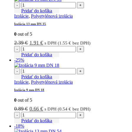
-
+
Pridať do košíka
Izolácie
,
Polyetylénová izolácia
Izolácia 13 mm DN 35
0
out of 5
Pôvodná
Aktuálna
2.39
€
1.91
€
s DPH (
1.55
€
bez DPH)
cena
cena
-
+
bola:
je:
Pridať do košíka
-25%
2.39 €.
1.91 €.
-
+
Pridať do košíka
Izolácie
,
Polyetylénová izolácia
Izolácia 9 mm DN 18
0
out of 5
Pôvodná
Aktuálna
0.89
€
0.66
€
s DPH (
0.54
€
bez DPH)
cena
cena
-
+
bola:
je:
Pridať do košíka
-18%
0.89 €.
0.66 €.