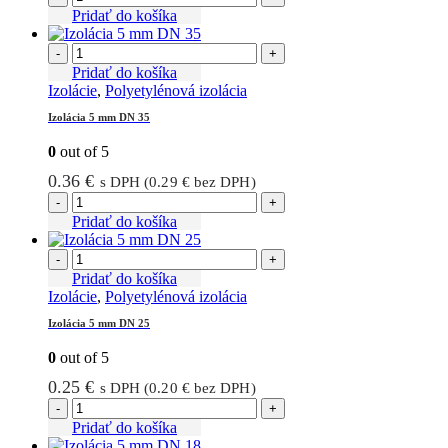
bola:
je:
Pridať do košíka
2.03 €.
1.62 €.
-
+
Pridať do košíka
Izolácie
,
Polyetylénová izolácia
Izolácia 5 mm DN 35
0
out of 5
0.36
€
s DPH (
0.29
€
bez DPH)
-
+
Pridať do košíka
-
+
Pridať do košíka
Izolácie
,
Polyetylénová izolácia
Izolácia 5 mm DN 25
0
out of 5
0.25
€
s DPH (
0.20
€
bez DPH)
-
+
Pridať do košíka