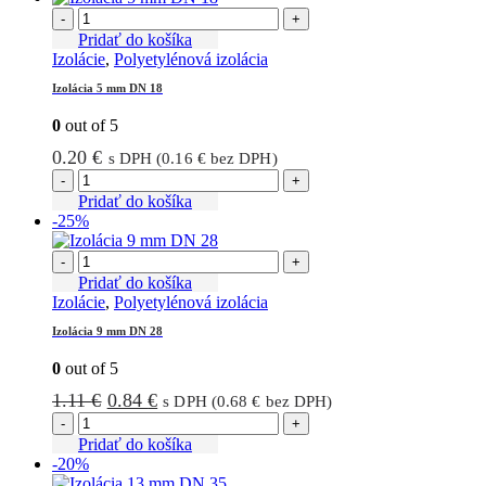
-
+
Pridať do košíka
Izolácie
,
Polyetylénová izolácia
Izolácia 5 mm DN 18
0
out of 5
0.20
€
s DPH (
0.16
€
bez DPH)
-
+
Pridať do košíka
-25%
-
+
Pridať do košíka
Izolácie
,
Polyetylénová izolácia
Izolácia 9 mm DN 28
0
out of 5
Pôvodná
Aktuálna
1.11
€
0.84
€
s DPH (
0.68
€
bez DPH)
cena
cena
-
+
bola:
je:
Pridať do košíka
-20%
1.11 €.
0.84 €.