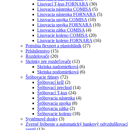
Lisovací T-kus FORNARA
(30)
Lisovacia nástenka COMISA
(5)
Lisovacia nástenka FORNARA
(5)
Lisovacia spojka COMISA
(10)
Lisovacia spojka FORNARA
(10)
Lisovacia zátka COMISA
(4)
Lisovacie koleno COMISA
(20)
Lisovacie koleno FORNARA
(16)
Potrubia flexpert a plastohliník
(27)
Príslušenstvo
(15)
Rozdelovače
(20)
Skrinky pre rozdeľovače
(12)
Skrinka nadomietková
(6)
Skrinka podomietková
(6)
Šróbovacie fitingy
(72)
Šróbovací kríž
(2)
Šróbovací prechod
(14)
Šróbovací T-kus
(24)
Šróbovacia nástenka
(4)
Šróbovacia spojka
(8)
Šróbovacia zátka
(2)
Šróbovacie koleno
(18)
Systémové dosky
(3)
Zverné šróbenie a automatický bankový odvzdušňovací
ventil
(13)