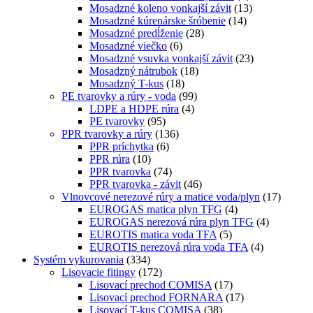
Mosadzné koleno vonkajší závit
(13)
Mosadzné kúrenárske šróbenie
(14)
Mosadzné predĺženie
(28)
Mosadzné viečko
(6)
Mosadzné vsuvka vonkajší závit
(23)
Mosadzný nátrubok
(18)
Mosadzný T-kus
(18)
PE tvarovky a rúry - voda
(99)
LDPE a HDPE rúra
(4)
PE tvarovky
(95)
PPR tvarovky a rúry
(136)
PPR príchytka
(6)
PPR rúra
(10)
PPR tvarovka
(74)
PPR tvarovka - závit
(46)
Vlnovcové nerezové rúry a matice voda/plyn
(17)
EUROGAS matica plyn TFG
(4)
EUROGAS nerezová rúra plyn TFG
(4)
EUROTIS matica voda TFA
(5)
EUROTIS nerezová rúra voda TFA
(4)
Systém vykurovania
(334)
Lisovacie fitingy
(172)
Lisovací prechod COMISA
(17)
Lisovací prechod FORNARA
(17)
Lisovací T-kus COMISA
(38)