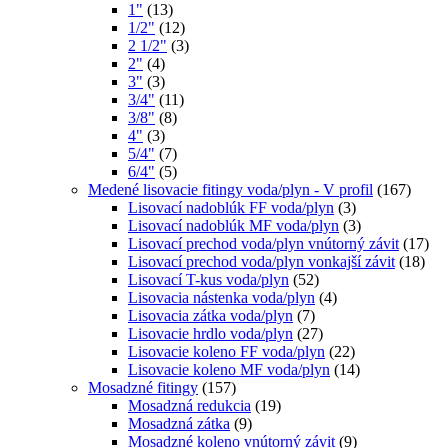
1"
(13)
1/2"
(12)
2 1/2"
(3)
2"
(4)
3"
(3)
3/4"
(11)
3/8"
(8)
4"
(3)
5/4"
(7)
6/4"
(5)
Medené lisovacie fitingy voda/plyn - V profil
(167)
Lisovací nadoblúk FF voda/plyn
(3)
Lisovací nadoblúk MF voda/plyn
(3)
Lisovací prechod voda/plyn vnútorný závit
(17)
Lisovací prechod voda/plyn vonkajší závit
(18)
Lisovací T-kus voda/plyn
(52)
Lisovacia nástenka voda/plyn
(4)
Lisovacia zátka voda/plyn
(7)
Lisovacie hrdlo voda/plyn
(27)
Lisovacie koleno FF voda/plyn
(22)
Lisovacie koleno MF voda/plyn
(14)
Mosadzné fitingy
(157)
Mosadzná redukcia
(19)
Mosadzná zátka
(9)
Mosadzné koleno vnútorný závit
(9)