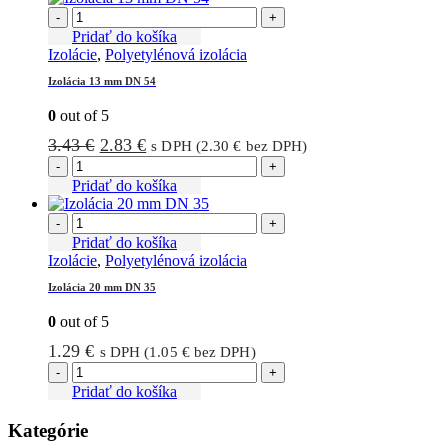
-
+
Pridať do košíka
Izolácie
,
Polyetylénová izolácia
Izolácia 13 mm DN 54
0
out of 5
Pôvodná
Aktuálna
3.43
€
2.83
€
s DPH (
2.30
€
bez DPH)
cena
cena
-
+
bola:
je:
Pridať do košíka
3.43 €.
2.83 €.
-
+
Pridať do košíka
Izolácie
,
Polyetylénová izolácia
Izolácia 20 mm DN 35
0
out of 5
1.29
€
s DPH (
1.05
€
bez DPH)
-
+
Pridať do košíka
Kategórie