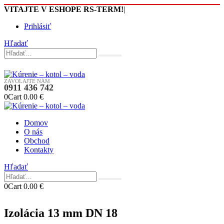
VITAJTE V ESHOPE RS-TERM!
|
Prihlásiť
Hľadať
ZAVOLAJTE NÁM
0911 436 742
0
Cart
0.00
€
Domov
O nás
Obchod
Kontakty
Hľadať
0
Cart
0.00
€
Izolácia 13 mm DN 18