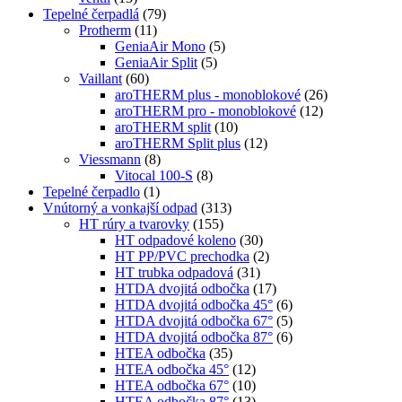
Tepelné čerpadlá
(79)
Protherm
(11)
GeniaAir Mono
(5)
GeniaAir Split
(5)
Vaillant
(60)
aroTHERM plus - monoblokové
(26)
aroTHERM pro - monoblokové
(12)
aroTHERM split
(10)
aroTHERM Split plus
(12)
Viessmann
(8)
Vitocal 100-S
(8)
Tepelné čerpadlo
(1)
Vnútorný a vonkajší odpad
(313)
HT rúry a tvarovky
(155)
HT odpadové koleno
(30)
HT PP/PVC prechodka
(2)
HT trubka odpadová
(31)
HTDA dvojitá odbočka
(17)
HTDA dvojitá odbočka 45°
(6)
HTDA dvojitá odbočka 67°
(5)
HTDA dvojitá odbočka 87°
(6)
HTEA odbočka
(35)
HTEA odbočka 45°
(12)
HTEA odbočka 67°
(10)
HTEA odbočka 87°
(13)