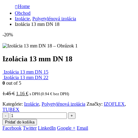
Home
Obchod
Izolácie
,
Polyetylénová izolácia
Izolácia 13 mm DN 18
-20%
Izolácia 13 mm DN 18
Izolácia 13 mm DN 15
Izolácia 13 mm DN 22
0
out of 5
Pôvodná
Aktuálna
1.45
€
1.16
€
s DPH (
0.94
€
bez DPH)
cena
cena
Kategórie:
Izolácie
,
Polyetylénová izolácia
Značky:
IZOFLEX
,
bola:
je:
TUBEX
1.45 €.
1.16 €.
-
+
Pridať do košíka
Facebook
Twitter
LinkedIn
Google +
Email