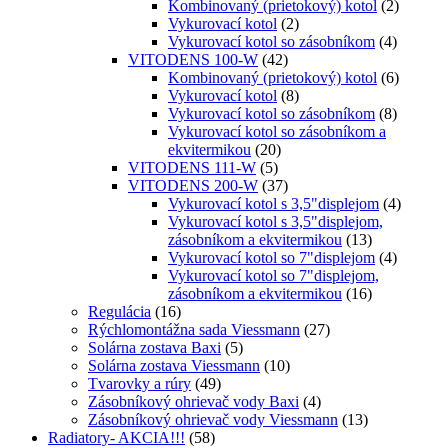
Kombinovaný (prietokový) kotol
(2)
Vykurovací kotol
(2)
Vykurovací kotol so zásobníkom
(4)
VITODENS 100-W
(42)
Kombinovaný (prietokový) kotol
(6)
Vykurovací kotol
(8)
Vykurovací kotol so zásobníkom
(8)
Vykurovací kotol so zásobníkom a
ekvitermikou
(20)
VITODENS 111-W
(5)
VITODENS 200-W
(37)
Vykurovací kotol s 3,5"displejom
(4)
Vykurovací kotol s 3,5"displejom,
zásobníkom a ekvitermikou
(13)
Vykurovací kotol so 7"displejom
(4)
Vykurovací kotol so 7"displejom,
zásobníkom a ekvitermikou
(16)
Regulácia
(16)
Rýchlomontážna sada Viessmann
(27)
Solárna zostava Baxi
(5)
Solárna zostava Viessmann
(10)
Tvarovky a rúry
(49)
Zásobníkový ohrievač vody Baxi
(4)
Zásobníkový ohrievač vody Viessmann
(13)
Radiatory- AKCIA!!!
(58)