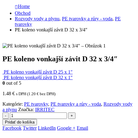
Home
Obchod
Rozvody vody a plynu
,
PE tvarovky a rúry - voda
,
PE
tvarovky
PE koleno vonkajší závit D 32 x 3/4″
PE koleno vonkajší závit D 32 x 3/4″
PE koleno vonkajší závit D 25 x 1″
PE koleno vonkajší závit D 32 x 1″
0
out of 5
1.48
€
s DPH (
1.20
€
bez DPH)
Kategórie:
PE tvarovky
,
PE tvarovky a rúry - voda
,
Rozvody vody
a plynu
Značka:
IRRITEC
-
+
Pridať do košíka
Facebook
Twitter
LinkedIn
Google +
Email