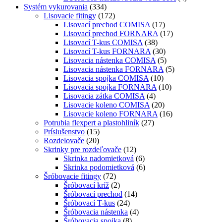
Systém vykurovania
(334)
Lisovacie fitingy
(172)
Lisovací prechod COMISA
(17)
Lisovací prechod FORNARA
(17)
Lisovací T-kus COMISA
(38)
Lisovací T-kus FORNARA
(30)
Lisovacia nástenka COMISA
(5)
Lisovacia nástenka FORNARA
(5)
Lisovacia spojka COMISA
(10)
Lisovacia spojka FORNARA
(10)
Lisovacia zátka COMISA
(4)
Lisovacie koleno COMISA
(20)
Lisovacie koleno FORNARA
(16)
Potrubia flexpert a plastohliník
(27)
Príslušenstvo
(15)
Rozdelovače
(20)
Skrinky pre rozdeľovače
(12)
Skrinka nadomietková
(6)
Skrinka podomietková
(6)
Šróbovacie fitingy
(72)
Šróbovací kríž
(2)
Šróbovací prechod
(14)
Šróbovací T-kus
(24)
Šróbovacia nástenka
(4)
Šróbovacia spojka
(8)