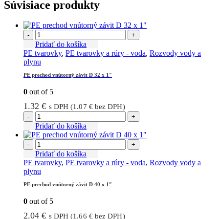
Súvisiace produkty
-
+
Pridať do košíka
PE tvarovky
,
PE tvarovky a rúry - voda
,
Rozvody vody a
plynu
PE prechod vnútorný závit D 32 x 1″
0
out of 5
1.32
€
s DPH (
1.07
€
bez DPH)
-
+
Pridať do košíka
-
+
Pridať do košíka
PE tvarovky
,
PE tvarovky a rúry - voda
,
Rozvody vody a
plynu
PE prechod vnútorný závit D 40 x 1″
0
out of 5
2.04
€
s DPH (
1.66
€
bez DPH)