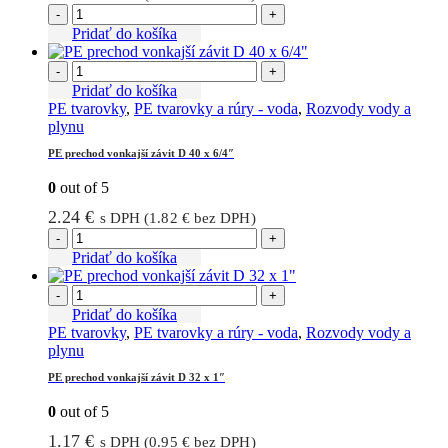
-
+
Pridať do košíka
-
+
Pridať do košíka
PE tvarovky
,
PE tvarovky a rúry - voda
,
Rozvody vody a
plynu
PE prechod vonkajší závit D 40 x 6/4″
0
out of 5
2.24
€
s DPH (
1.82
€
bez DPH)
-
+
Pridať do košíka
-
+
Pridať do košíka
PE tvarovky
,
PE tvarovky a rúry - voda
,
Rozvody vody a
plynu
PE prechod vonkajší závit D 32 x 1″
0
out of 5
1.17
€
s DPH (
0.95
€
bez DPH)