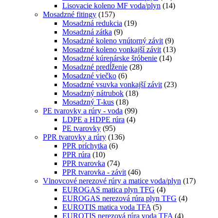
Lisovacie koleno MF voda/plyn
(14)
Mosadzné fitingy
(157)
Mosadzná redukcia
(19)
Mosadzná zátka
(9)
Mosadzné koleno vnútorný závit
(9)
Mosadzné koleno vonkajší závit
(13)
Mosadzné kúrenárske šróbenie
(14)
Mosadzné predĺženie
(28)
Mosadzné viečko
(6)
Mosadzné vsuvka vonkajší závit
(23)
Mosadzný nátrubok
(18)
Mosadzný T-kus
(18)
PE tvarovky a rúry - voda
(99)
LDPE a HDPE rúra
(4)
PE tvarovky
(95)
PPR tvarovky a rúry
(136)
PPR príchytka
(6)
PPR rúra
(10)
PPR tvarovka
(74)
PPR tvarovka - závit
(46)
Vlnovcové nerezové rúry a matice voda/plyn
(17)
EUROGAS matica plyn TFG
(4)
EUROGAS nerezová rúra plyn TFG
(4)
EUROTIS matica voda TFA
(5)
EUROTIS nerezová rúra voda TFA
(4)