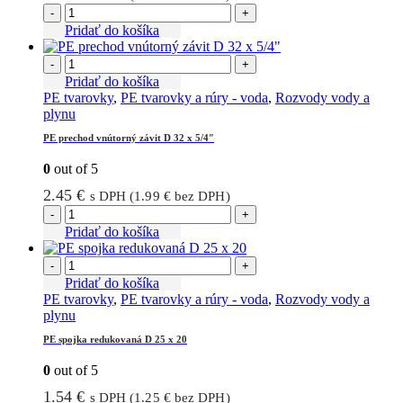
-
+
Pridať do košíka
-
+
Pridať do košíka
PE tvarovky
,
PE tvarovky a rúry - voda
,
Rozvody vody a
plynu
PE prechod vnútorný závit D 32 x 5/4″
0
out of 5
2.45
€
s DPH (
1.99
€
bez DPH)
-
+
Pridať do košíka
-
+
Pridať do košíka
PE tvarovky
,
PE tvarovky a rúry - voda
,
Rozvody vody a
plynu
PE spojka redukovaná D 25 x 20
0
out of 5
1.54
€
s DPH (
1.25
€
bez DPH)