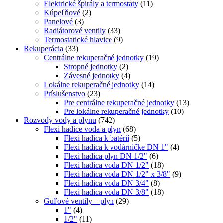
Elektrické špirály a termostaty
(11)
Kúpeľňové
(2)
Panelové
(3)
Radiátorové ventily
(33)
Termostatické hlavice
(9)
Rekuperácia
(33)
Centrálne rekuperačné jednotky
(19)
Stropné jednotky
(2)
Závesné jednotky
(4)
Lokálne rekuperačné jednotky
(14)
Príslušenstvo
(23)
Pre centrálne rekuperačné jednotky
(13)
Pre lokálne rekuperačné jednotky
(10)
Rozvody vody a plynu
(742)
Flexi hadice voda a plyn
(68)
Flexi hadica k batérií
(5)
Flexi hadica k vodárničke DN 1"
(4)
Flexi hadica plyn DN 1/2"
(6)
Flexi hadica voda DN 1/2"
(18)
Flexi hadica voda DN 1/2" x 3/8"
(9)
Flexi hadica voda DN 3/4"
(8)
Flexi hadica voda DN 3/8"
(18)
Guľové ventily – plyn
(29)
1"
(4)
1/2"
(11)