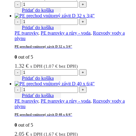
-
+
Pridať do košíka
-
+
Pridať do košíka
PE tvarovky
,
PE tvarovky a rúry - voda
,
Rozvody vody a
plynu
PE prechod vnútorný závit D 32 x 3/4″
0
out of 5
1.32
€
s DPH (
1.07
€
bez DPH)
-
+
Pridať do košíka
-
+
Pridať do košíka
PE tvarovky
,
PE tvarovky a rúry - voda
,
Rozvody vody a
plynu
PE prechod vnútorný závit D 40 x 6/4″
0
out of 5
2.05
€
s DPH (
1.67
€
bez DPH)