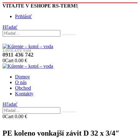
VITAJTE V ESHOPE RS-TERM!
|
Prihlásiť
Hľadať
ZAVOLAJTE NÁM
0911 436 742
0
Cart
0.00
€
Domov
O nás
Obchod
Kontakty
Hľadať
0
Cart
0.00
€
PE koleno vonkajší závit D 32 x 3/4″