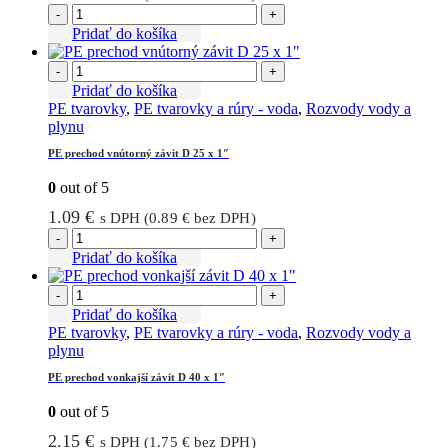
-
+
Pridať do košíka
-
+
Pridať do košíka
PE tvarovky
,
PE tvarovky a rúry - voda
,
Rozvody vody a
plynu
PE prechod vnútorný závit D 25 x 1″
0
out of 5
1.09
€
s DPH (
0.89
€
bez DPH)
-
+
Pridať do košíka
-
+
Pridať do košíka
PE tvarovky
,
PE tvarovky a rúry - voda
,
Rozvody vody a
plynu
PE prechod vonkajší závit D 40 x 1″
0
out of 5
2.15
€
s DPH (
1.75
€
bez DPH)