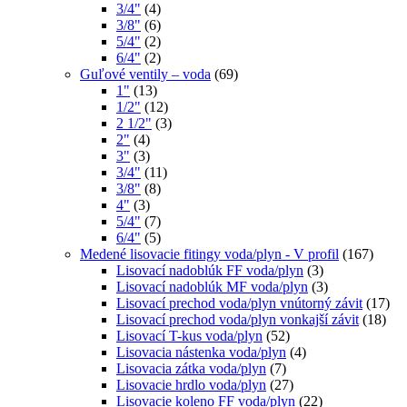
3/4"
(4)
3/8"
(6)
5/4"
(2)
6/4"
(2)
Guľové ventily – voda
(69)
1"
(13)
1/2"
(12)
2 1/2"
(3)
2"
(4)
3"
(3)
3/4"
(11)
3/8"
(8)
4"
(3)
5/4"
(7)
6/4"
(5)
Medené lisovacie fitingy voda/plyn - V profil
(167)
Lisovací nadoblúk FF voda/plyn
(3)
Lisovací nadoblúk MF voda/plyn
(3)
Lisovací prechod voda/plyn vnútorný závit
(17)
Lisovací prechod voda/plyn vonkajší závit
(18)
Lisovací T-kus voda/plyn
(52)
Lisovacia nástenka voda/plyn
(4)
Lisovacia zátka voda/plyn
(7)
Lisovacie hrdlo voda/plyn
(27)
Lisovacie koleno FF voda/plyn
(22)