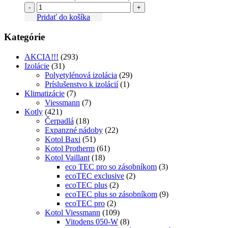
-
+
Pridať do košíka
Kategórie
AKCIA!!!
(293)
Izolácie
(31)
Polyetylénová izolácia
(29)
Príslušenstvo k izolácií
(1)
Klimatizácie
(7)
Viessmann
(7)
Kotly
(421)
Čerpadlá
(18)
Expanzné nádoby
(22)
Kotol Baxi
(51)
Kotol Protherm
(61)
Kotol Vaillant
(18)
eco TEC pro so zásobníkom
(3)
ecoTEC exclusive
(2)
ecoTEC plus
(2)
ecoTEC plus so zásobníkom
(9)
ecoTEC pro
(2)
Kotol Viessmann
(109)
Vitodens 050-W
(8)