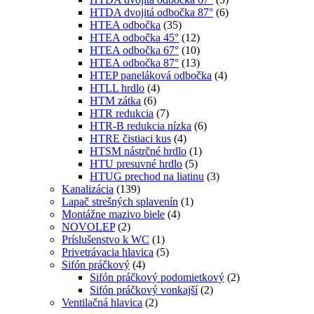
HTDA dvojitá odbočka 87°
(6)
HTEA odbočka
(35)
HTEA odbočka 45°
(12)
HTEA odbočka 67°
(10)
HTEA odbočka 87°
(13)
HTEP paneláková odbočka
(4)
HTLL hrdlo
(4)
HTM zátka
(6)
HTR redukcia
(7)
HTR-B redukcia nízka
(6)
HTRE čistiaci kus
(4)
HTSM nástrčné hrdlo
(1)
HTU presuvné hrdlo
(5)
HTUG prechod na liatinu
(3)
Kanalizácia
(139)
Lapač strešných splavenín
(1)
Montážne mazivo biele
(4)
NOVOLEP
(2)
Príslušenstvo k WC
(1)
Privetrávacia hlavica
(5)
Sifón práčkový
(4)
Sifón práčkový podomietkový
(2)
Sifón práčkový vonkajší
(2)
Ventilačná hlavica
(2)