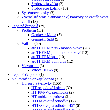
Šróbovacia zátka
(2)
Šróbovacie koleno
(18)
Systémové dosky
(3)
Zverné šróbenie a automatický bankový odvzdušňovací
ventil
(13)
Tepelné čerpadlá
(79)
Protherm
(11)
GeniaAir Mono
(5)
GeniaAir Split
(5)
Vaillant
(60)
aroTHERM plus - monoblokové
(26)
aroTHERM pro - monoblokové
(12)
aroTHERM split
(10)
aroTHERM Split plus
(12)
Viessmann
(8)
Vitocal 100-S
(8)
Tepelné čerpadlo
(1)
Vnútorný a vonkajší odpad
(313)
HT rúry a tvarovky
(155)
HT odpadové koleno
(30)
HT PP/PVC prechodka
(2)
HT trubka odpadová
(31)
HTDA dvojitá odbočka
(17)
HTDA dvojitá odbočka 45°
(6)
HTDA dvojitá odbočka 67°
(5)