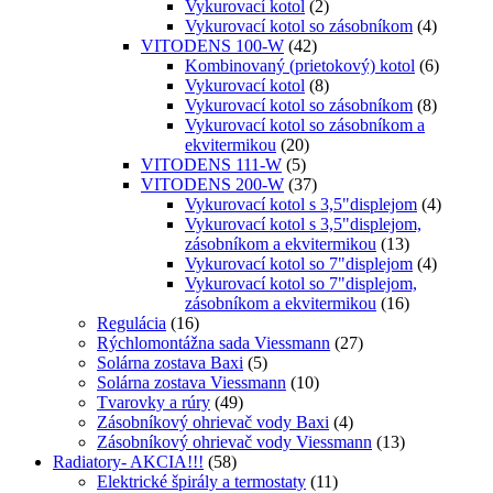
Vykurovací kotol
(2)
Vykurovací kotol so zásobníkom
(4)
VITODENS 100-W
(42)
Kombinovaný (prietokový) kotol
(6)
Vykurovací kotol
(8)
Vykurovací kotol so zásobníkom
(8)
Vykurovací kotol so zásobníkom a
ekvitermikou
(20)
VITODENS 111-W
(5)
VITODENS 200-W
(37)
Vykurovací kotol s 3,5"displejom
(4)
Vykurovací kotol s 3,5"displejom,
zásobníkom a ekvitermikou
(13)
Vykurovací kotol so 7"displejom
(4)
Vykurovací kotol so 7"displejom,
zásobníkom a ekvitermikou
(16)
Regulácia
(16)
Rýchlomontážna sada Viessmann
(27)
Solárna zostava Baxi
(5)
Solárna zostava Viessmann
(10)
Tvarovky a rúry
(49)
Zásobníkový ohrievač vody Baxi
(4)
Zásobníkový ohrievač vody Viessmann
(13)
Radiatory- AKCIA!!!
(58)
Elektrické špirály a termostaty
(11)