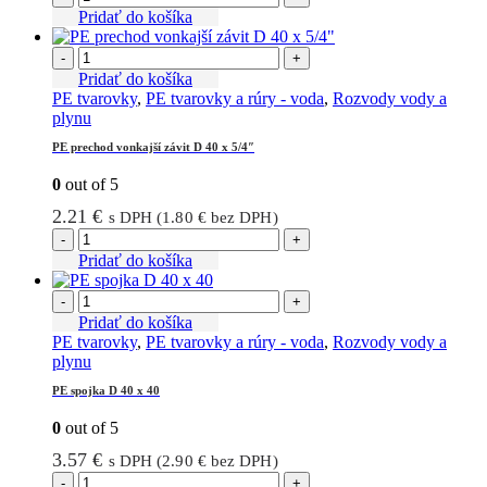
Pridať do košíka
-
+
Pridať do košíka
PE tvarovky
,
PE tvarovky a rúry - voda
,
Rozvody vody a
plynu
PE prechod vonkajší závit D 40 x 5/4″
0
out of 5
2.21
€
s DPH (
1.80
€
bez DPH)
-
+
Pridať do košíka
-
+
Pridať do košíka
PE tvarovky
,
PE tvarovky a rúry - voda
,
Rozvody vody a
plynu
PE spojka D 40 x 40
0
out of 5
3.57
€
s DPH (
2.90
€
bez DPH)
-
+