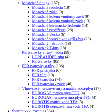
Mosadzné fitingy
(157)
Mosadzná redukcia
(19)
Mosadzná zátka
(9)
Mosadzné koleno vnútorný závit
(9)
Mosadzné koleno vonkajší závit
(13)
Mosadzné kúrenárske šróbenie
(14)
Mosadzné predĺženie
(28)
Mosadzné viečko
(6)
Mosadzné vsuvka vonkajší závit
(23)
Mosadzný nátrubok
(18)
Mosadzný T-kus
(18)
PE tvarovky a rúry - voda
(99)
LDPE a HDPE rúra
(4)
PE tvarovky
(95)
PPR tvarovky a rúry
(136)
PPR príchytka
(6)
PPR rúra
(10)
PPR tvarovka
(74)
PPR tvarovka - závit
(46)
Vlnovcové nerezové rúry a matice voda/plyn
(17)
EUROGAS matica plyn TFG
(4)
EUROGAS nerezová rúra plyn TFG
(4)
EUROTIS matica voda TFA
(5)
EUROTIS nerezová rúra voda TFA
(4)
Systém vykurovania
(334)