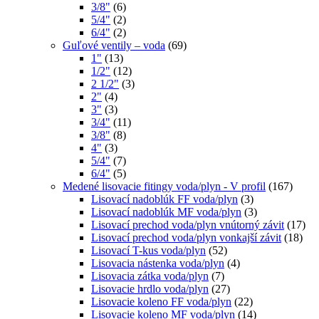
3/8"
(6)
5/4"
(2)
6/4"
(2)
Guľové ventily – voda
(69)
1"
(13)
1/2"
(12)
2 1/2"
(3)
2"
(4)
3"
(3)
3/4"
(11)
3/8"
(8)
4"
(3)
5/4"
(7)
6/4"
(5)
Medené lisovacie fitingy voda/plyn - V profil
(167)
Lisovací nadoblúk FF voda/plyn
(3)
Lisovací nadoblúk MF voda/plyn
(3)
Lisovací prechod voda/plyn vnútorný závit
(17)
Lisovací prechod voda/plyn vonkajší závit
(18)
Lisovací T-kus voda/plyn
(52)
Lisovacia nástenka voda/plyn
(4)
Lisovacia zátka voda/plyn
(7)
Lisovacie hrdlo voda/plyn
(27)
Lisovacie koleno FF voda/plyn
(22)
Lisovacie koleno MF voda/plyn
(14)