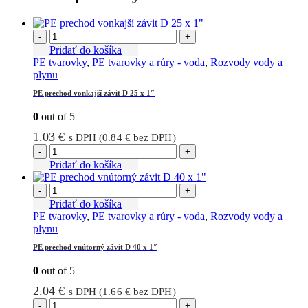
-
+
Pridať do košíka
PE tvarovky
,
PE tvarovky a rúry - voda
,
Rozvody vody a
plynu
PE prechod vonkajší závit D 25 x 1″
0
out of 5
1.03
€
s DPH (
0.84
€
bez DPH)
-
+
Pridať do košíka
-
+
Pridať do košíka
PE tvarovky
,
PE tvarovky a rúry - voda
,
Rozvody vody a
plynu
PE prechod vnútorný závit D 40 x 1″
0
out of 5
2.04
€
s DPH (
1.66
€
bez DPH)
-
+