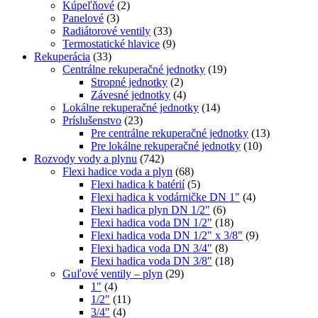
Kúpeľňové
(2)
Panelové
(3)
Radiátorové ventily
(33)
Termostatické hlavice
(9)
Rekuperácia
(33)
Centrálne rekuperačné jednotky
(19)
Stropné jednotky
(2)
Závesné jednotky
(4)
Lokálne rekuperačné jednotky
(14)
Príslušenstvo
(23)
Pre centrálne rekuperačné jednotky
(13)
Pre lokálne rekuperačné jednotky
(10)
Rozvody vody a plynu
(742)
Flexi hadice voda a plyn
(68)
Flexi hadica k batérií
(5)
Flexi hadica k vodárničke DN 1"
(4)
Flexi hadica plyn DN 1/2"
(6)
Flexi hadica voda DN 1/2"
(18)
Flexi hadica voda DN 1/2" x 3/8"
(9)
Flexi hadica voda DN 3/4"
(8)
Flexi hadica voda DN 3/8"
(18)
Guľové ventily – plyn
(29)
1"
(4)
1/2"
(11)
3/4"
(4)