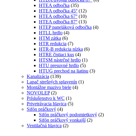
HTEA odbočka
(35)
HTEA odbočka 45°
(12)
HTEA odbočka 67°
(10)
HTEA odbočka 87°
(13)
HTEP paneláková odbočka
(4)
HTLL hrdlo
(4)
HTM zátka
(6)
HTR redukcia
(7)
HTR-B redukcia nízka
(6)
HTRE čistiaci kus
(4)
HTSM nástrčné hrdlo
(1)
HTU presuvné hrdlo
(5)
HTUG prechod na liatinu
(3)
Kanalizácia
(139)
Lapač strešných splavenín
(1)
Montážne mazivo biele
(4)
NOVOLEP
(2)
Príslušenstvo k WC
(1)
Privetrávacia hlavica
(5)
Sifón práčkový
(4)
Sifón práčkový podomietkový
(2)
Sifón práčkový vonkajší
(2)
Ventilačná hlavica
(2)