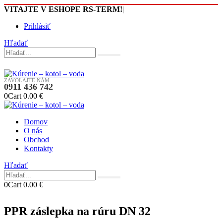
VITAJTE V ESHOPE RS-TERM!
|
Prihlásiť
Hľadať
ZAVOLAJTE NÁM
0911 436 742
0
Cart
0.00
€
Domov
O nás
Obchod
Kontakty
Hľadať
0
Cart
0.00
€
PPR záslepka na rúru DN 32