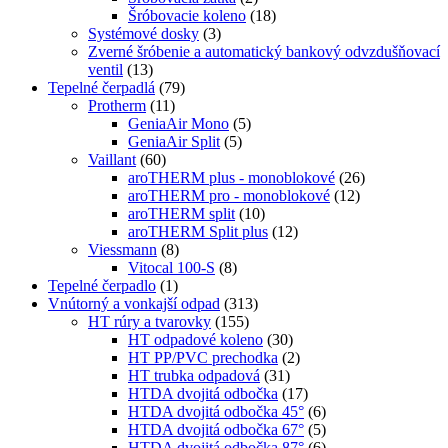
Šróbovacie koleno
(18)
Systémové dosky
(3)
Zverné šróbenie a automatický bankový odvzdušňovací
ventil
(13)
Tepelné čerpadlá
(79)
Protherm
(11)
GeniaAir Mono
(5)
GeniaAir Split
(5)
Vaillant
(60)
aroTHERM plus - monoblokové
(26)
aroTHERM pro - monoblokové
(12)
aroTHERM split
(10)
aroTHERM Split plus
(12)
Viessmann
(8)
Vitocal 100-S
(8)
Tepelné čerpadlo
(1)
Vnútorný a vonkajší odpad
(313)
HT rúry a tvarovky
(155)
HT odpadové koleno
(30)
HT PP/PVC prechodka
(2)
HT trubka odpadová
(31)
HTDA dvojitá odbočka
(17)
HTDA dvojitá odbočka 45°
(6)
HTDA dvojitá odbočka 67°
(5)
HTDA dvojitá odbočka 87°
(6)