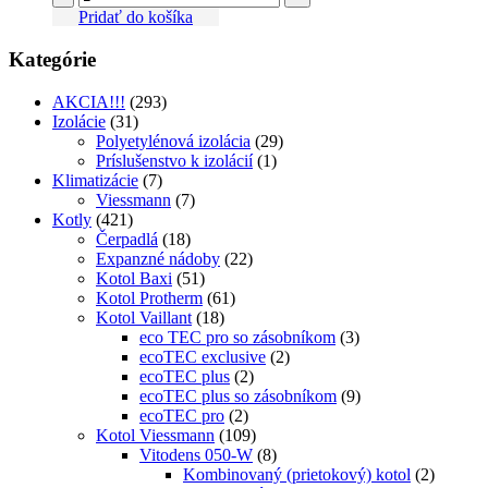
Pridať do košíka
Kategórie
AKCIA!!!
(293)
Izolácie
(31)
Polyetylénová izolácia
(29)
Príslušenstvo k izolácií
(1)
Klimatizácie
(7)
Viessmann
(7)
Kotly
(421)
Čerpadlá
(18)
Expanzné nádoby
(22)
Kotol Baxi
(51)
Kotol Protherm
(61)
Kotol Vaillant
(18)
eco TEC pro so zásobníkom
(3)
ecoTEC exclusive
(2)
ecoTEC plus
(2)
ecoTEC plus so zásobníkom
(9)
ecoTEC pro
(2)
Kotol Viessmann
(109)
Vitodens 050-W
(8)
Kombinovaný (prietokový) kotol
(2)