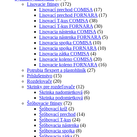
Lisovacie fitingy
(172)
Lisovací prechod COMISA
(17)
Lisovací prechod FORNARA
(17)
Lisovací T-kus COMISA
(38)
Lisovací T-kus FORNARA
(30)
Lisovacia nástenka COMISA
(5)
Lisovacia nástenka FORNARA
(5)
Lisovacia spojka COMISA
(10)
Lisovacia spojka FORNARA
(10)
Lisovacia zátka COMISA
(4)
Lisovacie koleno COMISA
(20)
Lisovacie koleno FORNARA
(16)
Potrubia flexpert a plastohliník
(27)
Príslušenstvo
(15)
Rozdelovače
(20)
Skrinky pre rozdeľovače
(12)
Skrinka nadomietková
(6)
Skrinka podomietková
(6)
Šróbovacie fitingy
(72)
Šróbovací kríž
(2)
Šróbovací prechod
(14)
Šróbovací T-kus
(24)
Šróbovacia nástenka
(4)
Šróbovacia spojka
(8)
Šróbovacia zátka
(2)