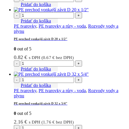
Pridať do košíka
-
+
Pridať do košíka
PE tvarovky
,
PE tvarovky a rúry - voda
,
Rozvody vody a
plynu
PE prechod vonkajší závit D 20 x 1/2″
0
out of 5
0.82
€
s DPH (
0.67
€
bez DPH)
-
+
Pridať do košíka
-
+
Pridať do košíka
PE tvarovky
,
PE tvarovky a rúry - voda
,
Rozvody vody a
plynu
PE prechod vonkajší závit D 32 x 5/4″
0
out of 5
2.16
€
s DPH (
1.76
€
bez DPH)
-
+