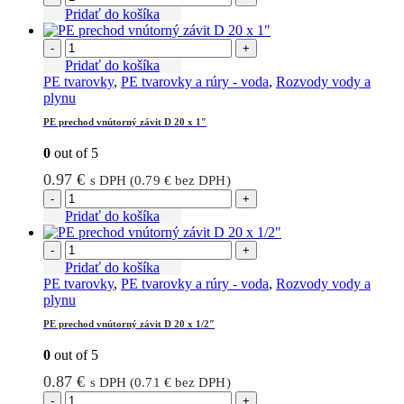
Pridať do košíka
-
+
Pridať do košíka
PE tvarovky
,
PE tvarovky a rúry - voda
,
Rozvody vody a
plynu
PE prechod vnútorný závit D 20 x 1″
0
out of 5
0.97
€
s DPH (
0.79
€
bez DPH)
-
+
Pridať do košíka
-
+
Pridať do košíka
PE tvarovky
,
PE tvarovky a rúry - voda
,
Rozvody vody a
plynu
PE prechod vnútorný závit D 20 x 1/2″
0
out of 5
0.87
€
s DPH (
0.71
€
bez DPH)
-
+