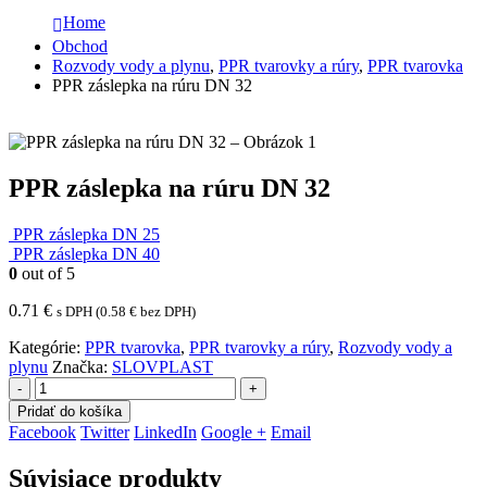
Home
Obchod
Rozvody vody a plynu
,
PPR tvarovky a rúry
,
PPR tvarovka
PPR záslepka na rúru DN 32
PPR záslepka na rúru DN 32
PPR záslepka DN 25
PPR záslepka DN 40
0
out of 5
0.71
€
s DPH (
0.58
€
bez DPH)
Kategórie:
PPR tvarovka
,
PPR tvarovky a rúry
,
Rozvody vody a
plynu
Značka:
SLOVPLAST
-
+
Pridať do košíka
Facebook
Twitter
LinkedIn
Google +
Email
Súvisiace produkty