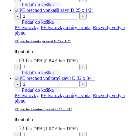
Pridať do košíka
-
+
Pridať do košíka
PE tvarovky
,
PE tvarovky a rúry - voda
,
Rozvody vody a
plynu
PE prechod vonkajší závit D 25 x 1/2″
0
out of 5
1.03
€
s DPH (
0.84
€
bez DPH)
-
+
Pridať do košíka
-
+
Pridať do košíka
PE tvarovky
,
PE tvarovky a rúry - voda
,
Rozvody vody a
plynu
PE prechod vnútorný závit D 32 x 3/4″
0
out of 5
1.32
€
s DPH (
1.07
€
bez DPH)
-
+