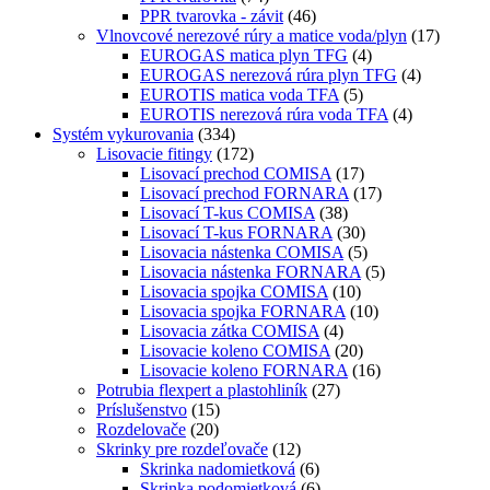
PPR tvarovka - závit
(46)
Vlnovcové nerezové rúry a matice voda/plyn
(17)
EUROGAS matica plyn TFG
(4)
EUROGAS nerezová rúra plyn TFG
(4)
EUROTIS matica voda TFA
(5)
EUROTIS nerezová rúra voda TFA
(4)
Systém vykurovania
(334)
Lisovacie fitingy
(172)
Lisovací prechod COMISA
(17)
Lisovací prechod FORNARA
(17)
Lisovací T-kus COMISA
(38)
Lisovací T-kus FORNARA
(30)
Lisovacia nástenka COMISA
(5)
Lisovacia nástenka FORNARA
(5)
Lisovacia spojka COMISA
(10)
Lisovacia spojka FORNARA
(10)
Lisovacia zátka COMISA
(4)
Lisovacie koleno COMISA
(20)
Lisovacie koleno FORNARA
(16)
Potrubia flexpert a plastohliník
(27)
Príslušenstvo
(15)
Rozdelovače
(20)
Skrinky pre rozdeľovače
(12)
Skrinka nadomietková
(6)
Skrinka podomietková
(6)