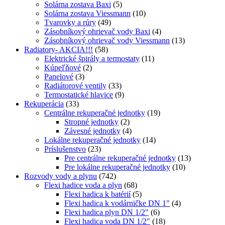
Solárna zostava Baxi
(5)
Solárna zostava Viessmann
(10)
Tvarovky a rúry
(49)
Zásobníkový ohrievač vody Baxi
(4)
Zásobníkový ohrievač vody Viessmann
(13)
Radiatory- AKCIA!!!
(58)
Elektrické špirály a termostaty
(11)
Kúpeľňové
(2)
Panelové
(3)
Radiátorové ventily
(33)
Termostatické hlavice
(9)
Rekuperácia
(33)
Centrálne rekuperačné jednotky
(19)
Stropné jednotky
(2)
Závesné jednotky
(4)
Lokálne rekuperačné jednotky
(14)
Príslušenstvo
(23)
Pre centrálne rekuperačné jednotky
(13)
Pre lokálne rekuperačné jednotky
(10)
Rozvody vody a plynu
(742)
Flexi hadice voda a plyn
(68)
Flexi hadica k batérií
(5)
Flexi hadica k vodárničke DN 1"
(4)
Flexi hadica plyn DN 1/2"
(6)
Flexi hadica voda DN 1/2"
(18)