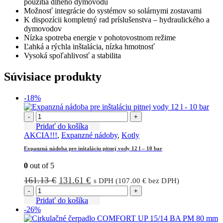
použitia dlhého dymovodu
Možnosť integrácie do systémov so solárnymi zostavami
K dispozícii kompletný rad príslušenstva – hydraulického a
dymovodov
Nízka spotreba energie v pohotovostnom režime
Ľahká a rýchla inštalácia, nízka hmotnosť
Vysoká spoľahlivosť a stabilita
Súvisiace produkty
-18%
-
+
Pridať do košíka
AKCIA!!!
,
Expanzné nádoby
,
Kotly
Expanzná nádoba pre inštaláciu pitnej vody 12 l – 10 bar
0
out of 5
Pôvodná
Aktuálna
161.13
€
131.61
€
s DPH (
107.00
€
bez DPH)
cena
cena
-
+
bola:
je:
Pridať do košíka
-26%
161.13 €.
131.61 €.