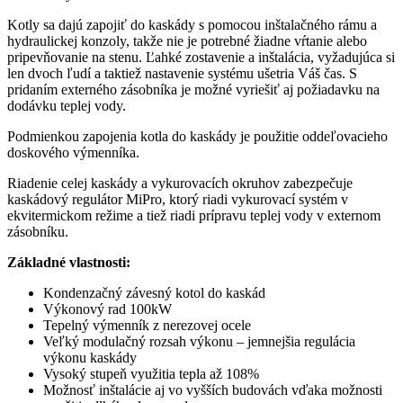
Kotly sa dajú zapojiť do kaskády s pomocou inštalačného rámu a
hydraulickej konzoly, takže nie je potrebné žiadne vŕtanie alebo
pripevňovanie na stenu. Ľahké zostavenie a inštalácia, vyžadujúca si
len dvoch ľudí a taktiež nastavenie systému ušetria Váš čas. S
pridaním externého zásobníka je možné vyriešiť aj požiadavku na
dodávku teplej vody.
Podmienkou zapojenia kotla do kaskády je použitie oddeľovacieho
doskového výmenníka.
Riadenie celej kaskády a vykurovacích okruhov zabezpečuje
kaskádový regulátor MiPro, ktorý riadi vykurovací systém v
ekvitermickom režime a tiež riadi prípravu teplej vody v externom
zásobníku.
Základné vlastnosti:
Kondenzačný závesný kotol do kaskád
Výkonový rad 100kW
Tepelný výmenník z nerezovej ocele
Veľký modulačný rozsah výkonu – jemnejšia regulácia
výkonu kaskády
Vysoký stupeň využitia tepla až 108%
Možnosť inštalácie aj vo vyšších budovách vďaka možnosti