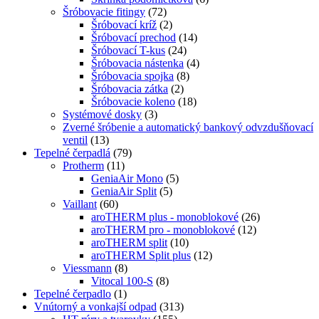
Šróbovacie fitingy
(72)
Šróbovací kríž
(2)
Šróbovací prechod
(14)
Šróbovací T-kus
(24)
Šróbovacia nástenka
(4)
Šróbovacia spojka
(8)
Šróbovacia zátka
(2)
Šróbovacie koleno
(18)
Systémové dosky
(3)
Zverné šróbenie a automatický bankový odvzdušňovací
ventil
(13)
Tepelné čerpadlá
(79)
Protherm
(11)
GeniaAir Mono
(5)
GeniaAir Split
(5)
Vaillant
(60)
aroTHERM plus - monoblokové
(26)
aroTHERM pro - monoblokové
(12)
aroTHERM split
(10)
aroTHERM Split plus
(12)
Viessmann
(8)
Vitocal 100-S
(8)
Tepelné čerpadlo
(1)
Vnútorný a vonkajší odpad
(313)