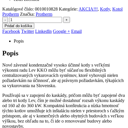
Katalógové číslo:
0010010828
Kategórie:
AKCIA!!!
,
Kotly
,
Kotol
Protherm
Značka:
Protherm
-
+
Pridať do košíka
Facebook
Twitter
LinkedIn
Google +
Email
Popis
Popis
Nové závesné kondenzačné vysoko účinné kotly s veľkými
výkonmi radu Lev KKO môžu byť súčasťou flexibilných
centralizovaných vykurovacích systémov, ktoré vyhovujú nielen
požiadavkám na účinnosť, ale aj právnym požiadavkám, týkajúcich
sa vykurovania na Slovensku.
Používajú sa v zapojení do kaskády, pričom môžu byť zapojené dva
alebo tri kotly Lev, čím je možné dosiahnuť rozsah výkonu kaskády
od 160 až do 360 kW. Kompaktná konštrukcia a nízka hmotnosť
týchto kotlov umožňuje ich inštaláciu nielen v priestoroch s ťažkým
prístupom, ale aj v komerčných alebo obytných budovách s veľkou
výškou, bez ohľadu na to, či ide o renovované budovy alebo
novostavby.