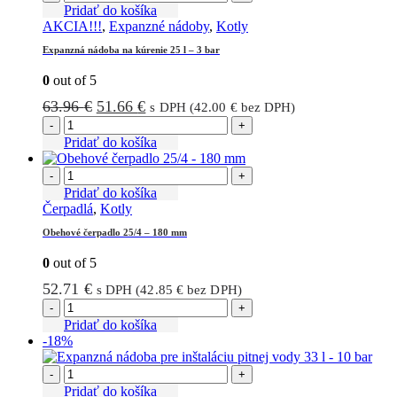
Pridať do košíka
AKCIA!!!
,
Expanzné nádoby
,
Kotly
Expanzná nádoba na kúrenie 25 l – 3 bar
0
out of 5
Pôvodná
Aktuálna
63.96
€
51.66
€
s DPH (
42.00
€
bez DPH)
cena
cena
-
+
bola:
je:
Pridať do košíka
63.96 €.
51.66 €.
-
+
Pridať do košíka
Čerpadlá
,
Kotly
Obehové čerpadlo 25/4 – 180 mm
0
out of 5
52.71
€
s DPH (
42.85
€
bez DPH)
-
+
Pridať do košíka
-18%
-
+
Pridať do košíka