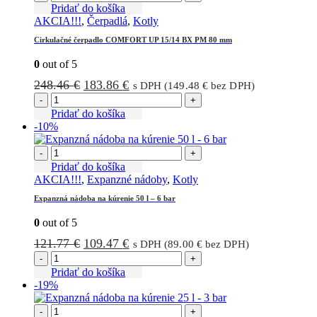
Pridať do košíka
AKCIA!!!
,
Čerpadlá
,
Kotly
Cirkulačné čerpadlo COMFORT UP 15/14 BX PM 80 mm
0
out of 5
Pôvodná
Aktuálna
248.46
€
183.86
€
s DPH (
149.48
€
bez DPH)
cena
cena
-
+
bola:
je:
Pridať do košíka
-10%
248.46 €.
183.86 €.
-
+
Pridať do košíka
AKCIA!!!
,
Expanzné nádoby
,
Kotly
Expanzná nádoba na kúrenie 50 l – 6 bar
0
out of 5
Pôvodná
Aktuálna
121.77
€
109.47
€
s DPH (
89.00
€
bez DPH)
cena
cena
-
+
bola:
je:
Pridať do košíka
-19%
121.77 €.
109.47 €.
-
+