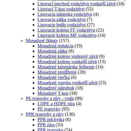
Lisovací prechod voda/plyn vonkajší závit
(18)
Lisovací T-kus voda/plyn
(52)
Lisovacia nástenka voda/plyn
(4)
Lisovacia zátka voda/plyn
(7)
Lisovacie hrdlo voda/plyn
(27)
Lisovacie koleno FF voda/plyn
(22)
Lisovacie koleno MF voda/plyn
(14)
Mosadzné fitingy
(157)
Mosadzná redukcia
(19)
Mosadzná zátka
(9)
Mosadzné koleno vnútorný závit
(9)
Mosadzné koleno vonkajší závit
(13)
Mosadzné kúrenárske šróbenie
(14)
Mosadzné predĺženie
(28)
Mosadzné viečko
(6)
Mosadzné vsuvka vonkajší závit
(23)
Mosadzný nátrubok
(18)
Mosadzný T-kus
(18)
PE tvarovky a rúry - voda
(99)
LDPE a HDPE rúra
(4)
PE tvarovky
(95)
PPR tvarovky a rúry
(136)
PPR príchytka
(6)
PPR rúra
(10)
PPR tvarovka
(74)