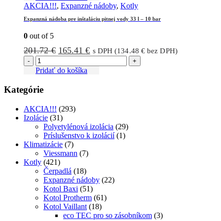
AKCIA!!!
,
Expanzné nádoby
,
Kotly
Expanzná nádoba pre inštaláciu pitnej vody 33 l – 10 bar
0
out of 5
Pôvodná
Aktuálna
201.72
€
165.41
€
s DPH (
134.48
€
bez DPH)
cena
cena
-
+
bola:
je:
Pridať do košíka
201.72 €.
165.41 €.
Kategórie
AKCIA!!!
(293)
Izolácie
(31)
Polyetylénová izolácia
(29)
Príslušenstvo k izolácií
(1)
Klimatizácie
(7)
Viessmann
(7)
Kotly
(421)
Čerpadlá
(18)
Expanzné nádoby
(22)
Kotol Baxi
(51)
Kotol Protherm
(61)
Kotol Vaillant
(18)
eco TEC pro so zásobníkom
(3)