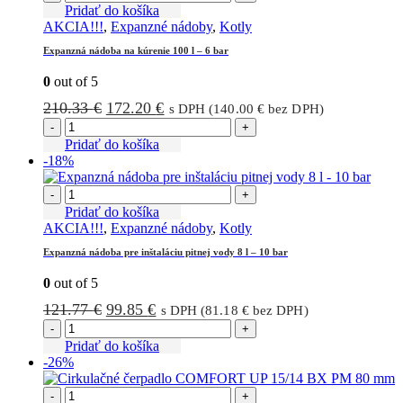
Pridať do košíka
AKCIA!!!
,
Expanzné nádoby
,
Kotly
Expanzná nádoba na kúrenie 100 l – 6 bar
0
out of 5
Pôvodná
Aktuálna
210.33
€
172.20
€
s DPH (
140.00
€
bez DPH)
cena
cena
-
+
bola:
je:
Pridať do košíka
-18%
210.33 €.
172.20 €.
-
+
Pridať do košíka
AKCIA!!!
,
Expanzné nádoby
,
Kotly
Expanzná nádoba pre inštaláciu pitnej vody 8 l – 10 bar
0
out of 5
Pôvodná
Aktuálna
121.77
€
99.85
€
s DPH (
81.18
€
bez DPH)
cena
cena
-
+
bola:
je:
Pridať do košíka
-26%
121.77 €.
99.85 €.
-
+