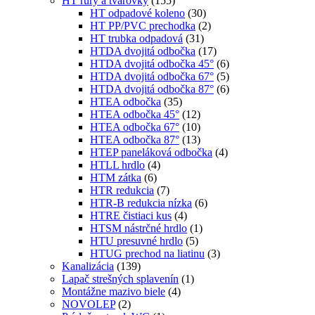
HT rúry a tvarovky
(155)
HT odpadové koleno
(30)
HT PP/PVC prechodka
(2)
HT trubka odpadová
(31)
HTDA dvojitá odbočka
(17)
HTDA dvojitá odbočka 45°
(6)
HTDA dvojitá odbočka 67°
(5)
HTDA dvojitá odbočka 87°
(6)
HTEA odbočka
(35)
HTEA odbočka 45°
(12)
HTEA odbočka 67°
(10)
HTEA odbočka 87°
(13)
HTEP paneláková odbočka
(4)
HTLL hrdlo
(4)
HTM zátka
(6)
HTR redukcia
(7)
HTR-B redukcia nízka
(6)
HTRE čistiaci kus
(4)
HTSM nástrčné hrdlo
(1)
HTU presuvné hrdlo
(5)
HTUG prechod na liatinu
(3)
Kanalizácia
(139)
Lapač strešných splavenín
(1)
Montážne mazivo biele
(4)
NOVOLEP
(2)