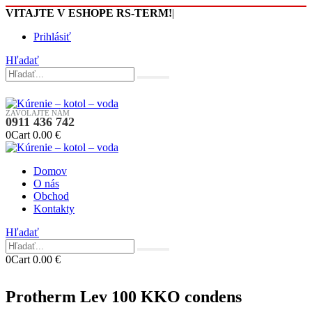
VITAJTE V ESHOPE RS-TERM!
|
Prihlásiť
Hľadať
ZAVOLAJTE NÁM
0911 436 742
0
Cart
0.00
€
Domov
O nás
Obchod
Kontakty
Hľadať
0
Cart
0.00
€
Protherm Lev 100 KKO condens