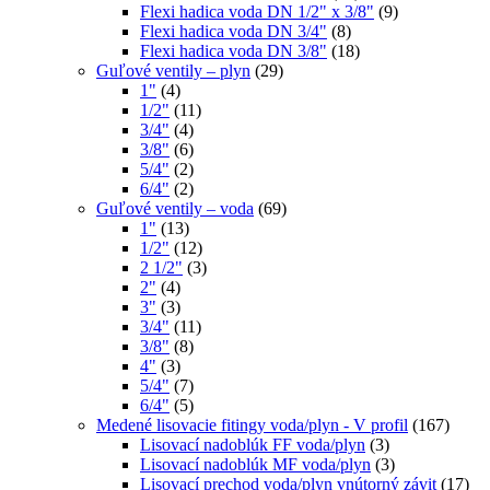
Flexi hadica voda DN 1/2" x 3/8"
(9)
Flexi hadica voda DN 3/4"
(8)
Flexi hadica voda DN 3/8"
(18)
Guľové ventily – plyn
(29)
1"
(4)
1/2"
(11)
3/4"
(4)
3/8"
(6)
5/4"
(2)
6/4"
(2)
Guľové ventily – voda
(69)
1"
(13)
1/2"
(12)
2 1/2"
(3)
2"
(4)
3"
(3)
3/4"
(11)
3/8"
(8)
4"
(3)
5/4"
(7)
6/4"
(5)
Medené lisovacie fitingy voda/plyn - V profil
(167)
Lisovací nadoblúk FF voda/plyn
(3)
Lisovací nadoblúk MF voda/plyn
(3)
Lisovací prechod voda/plyn vnútorný závit
(17)