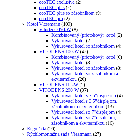
ecoTEC exclusive
(2)
ecoTEC plus
(2)
ecoTEC plus so zásobníkom
(9)
ecoTEC pro
(2)
Kotol Viessmann
(109)
Vitodens 050-W
(8)
Kombinovaný (prietokový) kotol
(2)
Vykurovací kotol
(2)
Vykurovací kotol so zásobníkom
(4)
VITODENS 100-W
(42)
Kombinovaný (prietokový) kotol
(6)
Vykurovací kotol
(8)
Vykurovací kotol so zásobníkom
(8)
Vykurovací kotol so zásobníkom a
ekvitermikou
(20)
VITODENS 111-W
(5)
VITODENS 200-W
(37)
Vykurovací kotol s 3,5"displejom
(4)
Vykurovací kotol s 3,5"displejom,
zásobníkom a ekvitermikou
(13)
Vykurovací kotol so 7"displejom
(4)
Vykurovací kotol so 7"displejom,
zásobníkom a ekvitermikou
(16)
Regulácia
(16)
Rýchlomontážna sada Viessmann
(27)