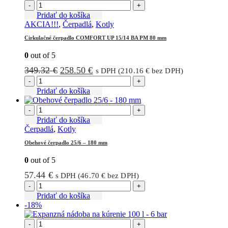
-
+
Pridať do košíka
AKCIA!!!
,
Čerpadlá
,
Kotly
Cirkulačné čerpadlo COMFORT UP 15/14 BA PM 80 mm
0
out of 5
Pôvodná
Aktuálna
349.32
€
258.50
€
s DPH (
210.16
€
bez DPH)
cena
cena
-
+
bola:
je:
Pridať do košíka
349.32 €.
258.50 €.
-
+
Pridať do košíka
Čerpadlá
,
Kotly
Obehové čerpadlo 25/6 – 180 mm
0
out of 5
57.44
€
s DPH (
46.70
€
bez DPH)
-
+
Pridať do košíka
-18%
-
+