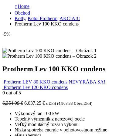
Home
Obchod
Kotly
,
Kotol Protherm
,
AKCIA!!!
Protherm Lev 100 KKO condens
-5%
Protherm Lev 100 KKO condens
Protherm LEV 80 KKO condens NEVYRÁBA SA!
Protherm Lev 120 KKO condens
0
out of 5
Pôvodná
Aktuálna
6,354.99
€
6,037.25
€
s DPH (
4,908.33
€
bez DPH)
cena
cena
Výkonový rad 100 kW
bola:
je:
Tepelný výmenník z nerezovej ocele
6,354.99 €.
6,037.25 €.
Veľký modulačný rozsah výkonu
Nízka spotreba energie v pohotovostnom režime
eBus zbernica