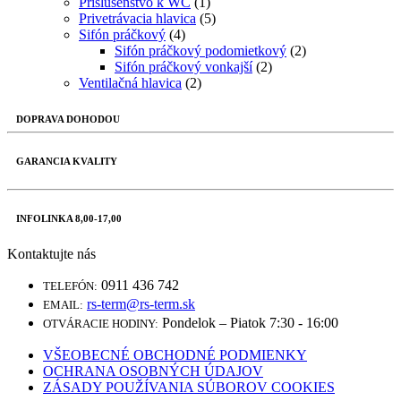
Príslušenstvo k WC
(1)
Privetrávacia hlavica
(5)
Sifón práčkový
(4)
Sifón práčkový podomietkový
(2)
Sifón práčkový vonkajší
(2)
Ventilačná hlavica
(2)
DOPRAVA DOHODOU
GARANCIA KVALITY
INFOLINKA 8,00-17,00
Kontaktujte nás
0911 436 742
TELEFÓN:
rs-term@rs-term.sk
EMAIL:
Pondelok – Piatok 7:30 - 16:00
OTVÁRACIE HODINY:
VŠEOBECNÉ OBCHODNÉ PODMIENKY
OCHRANA OSOBNÝCH ÚDAJOV
ZÁSADY POUŽÍVANIA SÚBOROV COOKIES