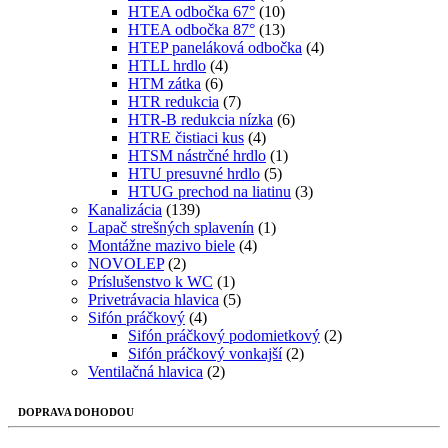
HTEA odbočka 67°
(10)
HTEA odbočka 87°
(13)
HTEP paneláková odbočka
(4)
HTLL hrdlo
(4)
HTM zátka
(6)
HTR redukcia
(7)
HTR-B redukcia nízka
(6)
HTRE čistiaci kus
(4)
HTSM nástrčné hrdlo
(1)
HTU presuvné hrdlo
(5)
HTUG prechod na liatinu
(3)
Kanalizácia
(139)
Lapač strešných splavenín
(1)
Montážne mazivo biele
(4)
NOVOLEP
(2)
Príslušenstvo k WC
(1)
Privetrávacia hlavica
(5)
Sifón práčkový
(4)
Sifón práčkový podomietkový
(2)
Sifón práčkový vonkajší
(2)
Ventilačná hlavica
(2)
DOPRAVA DOHODOU