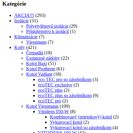
Kategórie
AKCIA!!!
(293)
Izolácie
(31)
Polyetylénová izolácia
(29)
Príslušenstvo k izolácií
(1)
Klimatizácie
(7)
Viessmann
(7)
Kotly
(421)
Čerpadlá
(18)
Expanzné nádoby
(22)
Kotol Baxi
(51)
Kotol Protherm
(61)
Kotol Vaillant
(18)
eco TEC pro so zásobníkom
(3)
ecoTEC exclusive
(2)
ecoTEC plus
(2)
ecoTEC plus so zásobníkom
(9)
ecoTEC pro
(2)
Kotol Viessmann
(109)
Vitodens 050-W
(8)
Kombinovaný (prietokový) kotol
(2)
Vykurovací kotol
(2)
Vykurovací kotol so zásobníkom
(4)
VITODENS 100-W
(42)