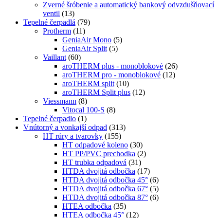
Zverné šróbenie a automatický bankový odvzdušňovací
ventil
(13)
Tepelné čerpadlá
(79)
Protherm
(11)
GeniaAir Mono
(5)
GeniaAir Split
(5)
Vaillant
(60)
aroTHERM plus - monoblokové
(26)
aroTHERM pro - monoblokové
(12)
aroTHERM split
(10)
aroTHERM Split plus
(12)
Viessmann
(8)
Vitocal 100-S
(8)
Tepelné čerpadlo
(1)
Vnútorný a vonkajší odpad
(313)
HT rúry a tvarovky
(155)
HT odpadové koleno
(30)
HT PP/PVC prechodka
(2)
HT trubka odpadová
(31)
HTDA dvojitá odbočka
(17)
HTDA dvojitá odbočka 45°
(6)
HTDA dvojitá odbočka 67°
(5)
HTDA dvojitá odbočka 87°
(6)
HTEA odbočka
(35)
HTEA odbočka 45°
(12)