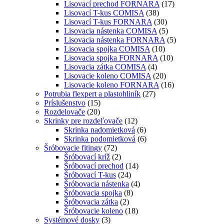
Lisovací prechod FORNARA
(17)
Lisovací T-kus COMISA
(38)
Lisovací T-kus FORNARA
(30)
Lisovacia nástenka COMISA
(5)
Lisovacia nástenka FORNARA
(5)
Lisovacia spojka COMISA
(10)
Lisovacia spojka FORNARA
(10)
Lisovacia zátka COMISA
(4)
Lisovacie koleno COMISA
(20)
Lisovacie koleno FORNARA
(16)
Potrubia flexpert a plastohliník
(27)
Príslušenstvo
(15)
Rozdelovače
(20)
Skrinky pre rozdeľovače
(12)
Skrinka nadomietková
(6)
Skrinka podomietková
(6)
Šróbovacie fitingy
(72)
Šróbovací kríž
(2)
Šróbovací prechod
(14)
Šróbovací T-kus
(24)
Šróbovacia nástenka
(4)
Šróbovacia spojka
(8)
Šróbovacia zátka
(2)
Šróbovacie koleno
(18)
Systémové dosky
(3)