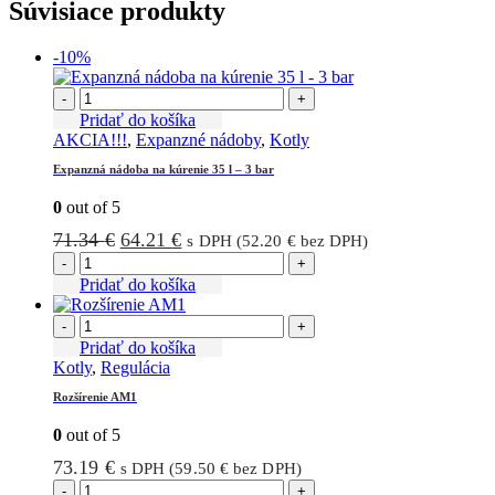
Súvisiace produkty
-10%
-
+
Pridať do košíka
AKCIA!!!
,
Expanzné nádoby
,
Kotly
Expanzná nádoba na kúrenie 35 l – 3 bar
0
out of 5
Pôvodná
Aktuálna
71.34
€
64.21
€
s DPH (
52.20
€
bez DPH)
cena
cena
-
+
bola:
je:
Pridať do košíka
71.34 €.
64.21 €.
-
+
Pridať do košíka
Kotly
,
Regulácia
Rozšírenie AM1
0
out of 5
73.19
€
s DPH (
59.50
€
bez DPH)
-
+