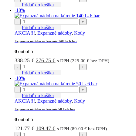
Pridať do košíka
-18%
-
+
Pridať do košíka
AKCIA!!!
,
Expanzné nádoby
,
Kotly
Expanzná nádoba na kúrenie 140 l – 6 bar
0
out of 5
Pôvodná
Aktuálna
338.25
€
276.75
€
s DPH (
225.00
€
bez DPH)
cena
cena
-
+
bola:
je:
Pridať do košíka
-10%
338.25 €.
276.75 €.
-
+
Pridať do košíka
AKCIA!!!
,
Expanzné nádoby
,
Kotly
Expanzná nádoba na kúrenie 50 l – 6 bar
0
out of 5
Pôvodná
Aktuálna
121.77
€
109.47
€
s DPH (
89.00
€
bez DPH)
cena
cena
-
+