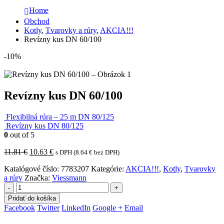
Home
Obchod
Kotly
,
Tvarovky a rúry
,
AKCIA!!!
Revízny kus DN 60/100
-10%
Revízny kus DN 60/100
Flexibilná rúra – 25 m DN 80/125
Revízny kus DN 80/125
0
out of 5
Pôvodná
Aktuálna
11.81
€
10.63
€
s DPH (
8.64
€
bez DPH)
cena
cena
Katalógové číslo:
7783207
Kategórie:
AKCIA!!!
,
Kotly
,
Tvarovky
bola:
je:
a rúry
Značka:
Viessmann
11.81 €.
10.63 €.
-
+
Pridať do košíka
Facebook
Twitter
LinkedIn
Google +
Email