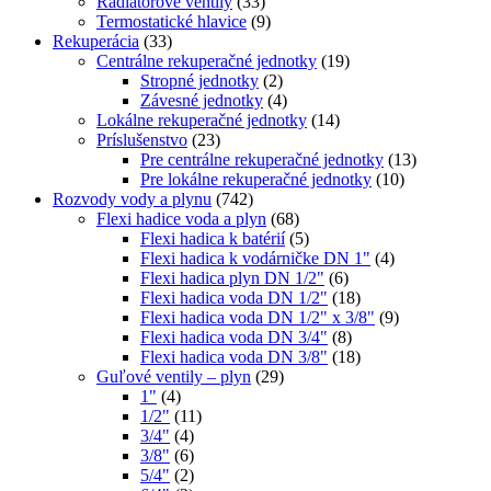
Radiátorové ventily
(33)
Termostatické hlavice
(9)
Rekuperácia
(33)
Centrálne rekuperačné jednotky
(19)
Stropné jednotky
(2)
Závesné jednotky
(4)
Lokálne rekuperačné jednotky
(14)
Príslušenstvo
(23)
Pre centrálne rekuperačné jednotky
(13)
Pre lokálne rekuperačné jednotky
(10)
Rozvody vody a plynu
(742)
Flexi hadice voda a plyn
(68)
Flexi hadica k batérií
(5)
Flexi hadica k vodárničke DN 1"
(4)
Flexi hadica plyn DN 1/2"
(6)
Flexi hadica voda DN 1/2"
(18)
Flexi hadica voda DN 1/2" x 3/8"
(9)
Flexi hadica voda DN 3/4"
(8)
Flexi hadica voda DN 3/8"
(18)
Guľové ventily – plyn
(29)
1"
(4)
1/2"
(11)
3/4"
(4)
3/8"
(6)
5/4"
(2)