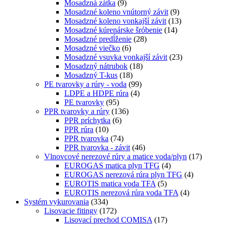
Mosadzná zátka
(9)
Mosadzné koleno vnútorný závit
(9)
Mosadzné koleno vonkajší závit
(13)
Mosadzné kúrenárske šróbenie
(14)
Mosadzné predĺženie
(28)
Mosadzné viečko
(6)
Mosadzné vsuvka vonkajší závit
(23)
Mosadzný nátrubok
(18)
Mosadzný T-kus
(18)
PE tvarovky a rúry - voda
(99)
LDPE a HDPE rúra
(4)
PE tvarovky
(95)
PPR tvarovky a rúry
(136)
PPR príchytka
(6)
PPR rúra
(10)
PPR tvarovka
(74)
PPR tvarovka - závit
(46)
Vlnovcové nerezové rúry a matice voda/plyn
(17)
EUROGAS matica plyn TFG
(4)
EUROGAS nerezová rúra plyn TFG
(4)
EUROTIS matica voda TFA
(5)
EUROTIS nerezová rúra voda TFA
(4)
Systém vykurovania
(334)
Lisovacie fitingy
(172)
Lisovací prechod COMISA
(17)