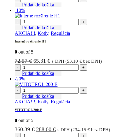
bola:
je:
Pridať do košíka
-10%
121.77 €.
109.47 €.
-
+
Pridať do košíka
AKCIA!!!
,
Kotly
,
Regulácia
Interné rozšírenie H1
0
out of 5
Pôvodná
Aktuálna
72.57
€
65.31
€
s DPH (
53.10
€
bez DPH)
cena
cena
-
+
bola:
je:
Pridať do košíka
-20%
72.57 €.
65.31 €.
-
+
Pridať do košíka
AKCIA!!!
,
Kotly
,
Regulácia
VITOTROL 200-E
0
out of 5
Pôvodná
Aktuálna
360.39
€
288.00
€
s DPH (
234.15
€
bez DPH)
cena
cena
-
+