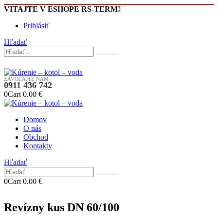
VITAJTE V ESHOPE RS-TERM!
|
Prihlásiť
Hľadať
ZAVOLAJTE NÁM
0911 436 742
0
Cart
0.00
€
Domov
O nás
Obchod
Kontakty
Hľadať
0
Cart
0.00
€
Revízny kus DN 60/100