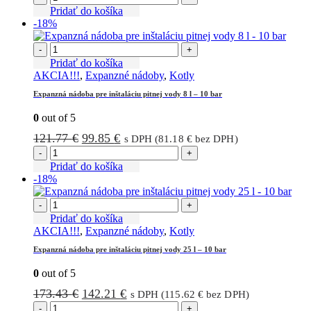
bola:
je:
Pridať do košíka
-18%
360.39 €.
288.00 €.
-
+
Pridať do košíka
AKCIA!!!
,
Expanzné nádoby
,
Kotly
Expanzná nádoba pre inštaláciu pitnej vody 8 l – 10 bar
0
out of 5
Pôvodná
Aktuálna
121.77
€
99.85
€
s DPH (
81.18
€
bez DPH)
cena
cena
-
+
bola:
je:
Pridať do košíka
-18%
121.77 €.
99.85 €.
-
+
Pridať do košíka
AKCIA!!!
,
Expanzné nádoby
,
Kotly
Expanzná nádoba pre inštaláciu pitnej vody 25 l – 10 bar
0
out of 5
Pôvodná
Aktuálna
173.43
€
142.21
€
s DPH (
115.62
€
bez DPH)
cena
cena
-
+