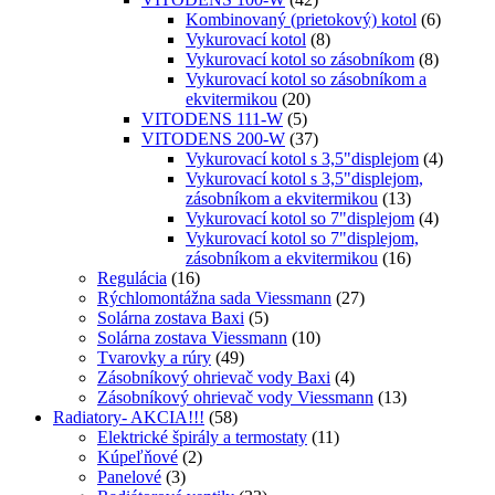
Kombinovaný (prietokový) kotol
(6)
Vykurovací kotol
(8)
Vykurovací kotol so zásobníkom
(8)
Vykurovací kotol so zásobníkom a
ekvitermikou
(20)
VITODENS 111-W
(5)
VITODENS 200-W
(37)
Vykurovací kotol s 3,5"displejom
(4)
Vykurovací kotol s 3,5"displejom,
zásobníkom a ekvitermikou
(13)
Vykurovací kotol so 7"displejom
(4)
Vykurovací kotol so 7"displejom,
zásobníkom a ekvitermikou
(16)
Regulácia
(16)
Rýchlomontážna sada Viessmann
(27)
Solárna zostava Baxi
(5)
Solárna zostava Viessmann
(10)
Tvarovky a rúry
(49)
Zásobníkový ohrievač vody Baxi
(4)
Zásobníkový ohrievač vody Viessmann
(13)
Radiatory- AKCIA!!!
(58)
Elektrické špirály a termostaty
(11)
Kúpeľňové
(2)
Panelové
(3)