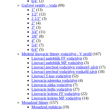
6/4"
(2)
Guľové ventily – voda
(69)
1"
(13)
1/2"
(12)
2 1/2"
(3)
2"
(4)
3"
(3)
3/4"
(11)
3/8"
(8)
4"
(3)
5/4"
(7)
6/4"
(5)
Medené lisovacie fitingy voda/plyn - V profil
(167)
Lisovací nadoblúk FF voda/plyn
(3)
Lisovací nadoblúk MF voda/plyn
(3)
Lisovací prechod voda/plyn vnútorný závit
(17)
Lisovací prechod voda/plyn vonkajší závit
(18)
Lisovací T-kus voda/plyn
(52)
Lisovacia nástenka voda/plyn
(4)
Lisovacia zátka voda/plyn
(7)
Lisovacie hrdlo voda/plyn
(27)
Lisovacie koleno FF voda/plyn
(22)
Lisovacie koleno MF voda/plyn
(14)
Mosadzné fitingy
(157)
Mosadzná redukcia
(19)