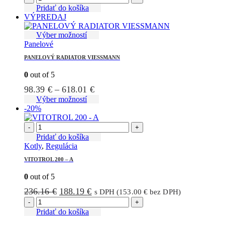
bola:
je:
Pridať do košíka
VÝPREDAJ
173.43 €.
142.21 €.
Tento
Výber možností
produkt
Panelové
má
PANELOVÝ RADIATOR VIESSMANN
viacero
variantov.
0
out of 5
Možnosti
Price
98.39
€
–
618.01
€
si
môžete
range:
Tento
Výber možností
vybrať
produkt
-20%
98.39 €
na
má
through
stránke
viacero
-
+
618.01 €
produktu.
variantov.
Pridať do košíka
Možnosti
Kotly
,
Regulácia
si
VITOTROL 200 – A
môžete
vybrať
0
out of 5
na
stránke
Pôvodná
Aktuálna
236.16
€
188.19
€
s DPH (
153.00
€
bez DPH)
produktu.
cena
cena
-
+
bola:
je:
Pridať do košíka
236.16 €.
188.19 €.