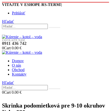
VITAJTE V ESHOPE RS-TERM!
|
Prihlásiť
Hľadať
ZAVOLAJTE NÁM
0911 436 742
0
Cart
0.00
€
Domov
O nás
Obchod
Kontakty
Hľadať
0
Cart
0.00
€
Skrinka podomietková pre 9-10 okruhov