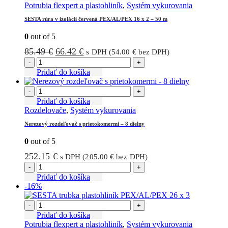
Potrubia flexpert a plastohliník
,
Systém vykurovania
SESTA rúra v izolácii červená PEX/AL/PEX 16 x 2 – 50 m
0
out of 5
Pôvodná
Aktuálna
85.49
€
66.42
€
s DPH (
54.00
€
bez DPH)
cena
cena
-
+
bola:
je:
Pridať do košíka
85.49 €.
66.42 €.
-
+
Pridať do košíka
Rozdelovače
,
Systém vykurovania
Nerezový rozdeľovač s prietokomermi – 8 dielny
0
out of 5
252.15
€
s DPH (
205.00
€
bez DPH)
-
+
Pridať do košíka
-16%
-
+
Pridať do košíka
Potrubia flexpert a plastohliník
,
Systém vykurovania