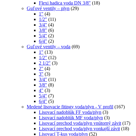
Flexi hadica voda DN 3/8"
(18)
Guľové ventily – plyn
(29)
1"
(4)
1/2"
(11)
3/4"
(4)
3/8"
(6)
5/4"
(2)
6/4"
(2)
Guľové ventily – voda
(69)
1"
(13)
1/2"
(12)
2 1/2"
(3)
2"
(4)
3"
(3)
3/4"
(11)
3/8"
(8)
4"
(3)
5/4"
(7)
6/4"
(5)
Medené lisovacie fitingy voda/plyn - V profil
(167)
Lisovací nadoblúk FF voda/plyn
(3)
Lisovací nadoblúk MF voda/plyn
(3)
Lisovací prechod voda/plyn vnútorný závit
(17)
Lisovací prechod voda/plyn vonkajší závit
(18)
Lisovací T-kus voda/plyn
(52)