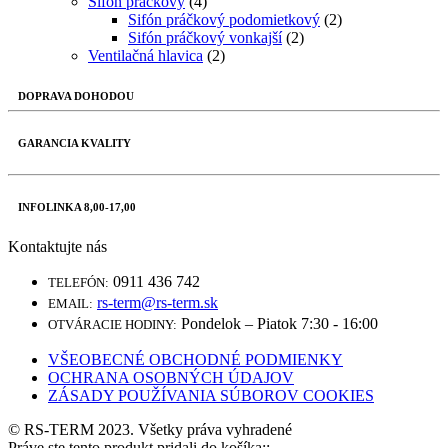
Sifón práčkový
(4)
Sifón práčkový podomietkový
(2)
Sifón práčkový vonkajší
(2)
Ventilačná hlavica
(2)
DOPRAVA DOHODOU
GARANCIA KVALITY
INFOLINKA 8,00-17,00
Kontaktujte nás
0911 436 742
TELEFÓN:
rs-term@rs-term.sk
EMAIL:
Pondelok – Piatok 7:30 - 16:00
OTVÁRACIE HODINY:
VŠEOBECNÉ OBCHODNÉ PODMIENKY
OCHRANA OSOBNÝCH ÚDAJOV
ZÁSADY POUŽÍVANIA SÚBOROV COOKIES
© RS-TERM 2023. Všetky práva vyhradené
Práve ste tento produkt pridali do košíka::