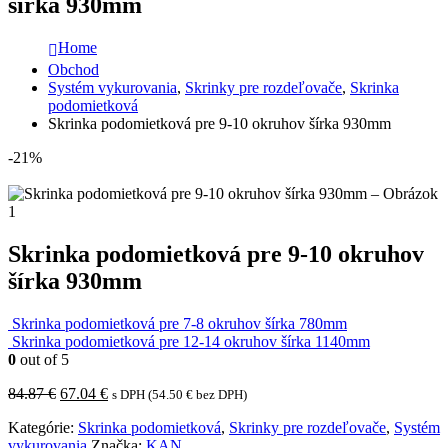
šírka 930mm
Home
Obchod
Systém vykurovania
,
Skrinky pre rozdeľovače
,
Skrinka
podomietková
Skrinka podomietková pre 9-10 okruhov šírka 930mm
-21%
Skrinka podomietková pre 9-10 okruhov
šírka 930mm
Skrinka podomietková pre 7-8 okruhov šírka 780mm
Skrinka podomietková pre 12-14 okruhov šírka 1140mm
0
out of 5
Pôvodná
Aktuálna
84.87
€
67.04
€
s DPH (
54.50
€
bez DPH)
cena
cena
Kategórie:
Skrinka podomietková
,
Skrinky pre rozdeľovače
,
Systém
bola:
je:
vykurovania
Značka:
KAN
84.87 €.
67.04 €.