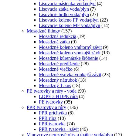
Lisovacia nástenka voda/plyn
(4)
Lisovacia zátka voda/plyn
(7)
Lisovacie hrdlo voda/plyn
(27)
Lisovacie koleno FF voda/plyn
(22)
Lisovacie koleno MF voda/plyn
(14)
Mosadzné fitingy
(157)
Mosadzná redukcia
(19)
Mosadzná zátka
(9)
Mosadzné koleno vnútorný závit
(9)
Mosadzné koleno vonkajší závit
(13)
Mosadzné kúrenárske šróbenie
(14)
Mosadzné predĺženie
(28)
Mosadzné viečko
(6)
Mosadzné vsuvka vonkajší závit
(23)
Mosadzný nátrubok
(18)
Mosadzný T-kus
(18)
PE tvarovky a rúry - voda
(99)
LDPE a HDPE rúra
(4)
PE tvarovky
(95)
PPR tvarovky a rúry
(136)
PPR príchytka
(6)
PPR rúra
(10)
PPR tvarovka
(74)
PPR tvarovka - závit
(46)
Vlnovcové nerezové rúry a matice voda/plyn
(17)