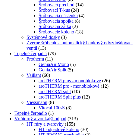
Šróbovací prechod
(14)
Šróbovací T-kus
(24)
Šróbovacia nástenka
(4)
Šróbovacia spojka
(8)
Šróbovacia zátka
(2)
Šróbovacie koleno
(18)
Systémové dosky
(3)
Zverné šróbenie a automatický bankový odvzdušňovací
ventil
(13)
Tepelné čerpadlá
(79)
Protherm
(11)
GeniaAir Mono
(5)
GeniaAir Split
(5)
Vaillant
(60)
aroTHERM plus - monoblokové
(26)
aroTHERM pro - monoblokové
(12)
aroTHERM split
(10)
aroTHERM Split plus
(12)
Viessmann
(8)
Vitocal 100-S
(8)
Tepelné čerpadlo
(1)
Vnútorný a vonkajší odpad
(313)
HT rúry a tvarovky
(155)
HT odpadové koleno
(30)
HT PP/PVC prechodka
(2)