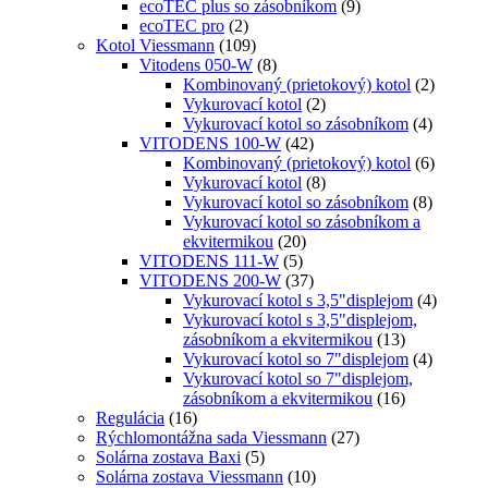
ecoTEC plus so zásobníkom
(9)
ecoTEC pro
(2)
Kotol Viessmann
(109)
Vitodens 050-W
(8)
Kombinovaný (prietokový) kotol
(2)
Vykurovací kotol
(2)
Vykurovací kotol so zásobníkom
(4)
VITODENS 100-W
(42)
Kombinovaný (prietokový) kotol
(6)
Vykurovací kotol
(8)
Vykurovací kotol so zásobníkom
(8)
Vykurovací kotol so zásobníkom a
ekvitermikou
(20)
VITODENS 111-W
(5)
VITODENS 200-W
(37)
Vykurovací kotol s 3,5"displejom
(4)
Vykurovací kotol s 3,5"displejom,
zásobníkom a ekvitermikou
(13)
Vykurovací kotol so 7"displejom
(4)
Vykurovací kotol so 7"displejom,
zásobníkom a ekvitermikou
(16)
Regulácia
(16)
Rýchlomontážna sada Viessmann
(27)
Solárna zostava Baxi
(5)
Solárna zostava Viessmann
(10)