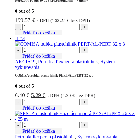
Nerezový rozdeľovač s prietokomermi – 7 dielny
0
out of 5
199.57
€
s DPH (
162.25
€
bez DPH)
-
+
Pridať do košíka
-17%
-
+
Pridať do košíka
AKCIA!!!
,
Potrubia flexpert a plastohliník
,
Systém
vykurovania
COMISA trubka plastohliník PERT/AL/PERT 32 x 3
0
out of 5
Pôvodná
Aktuálna
6.40
€
5.29
€
s DPH (
4.30
€
bez DPH)
cena
cena
-
+
bola:
je:
Pridať do košíka
6.40 €.
5.29 €.
-
+
Pridať do košíka
Potrubia flexpert a plastohliník
,
Systém vykurovania