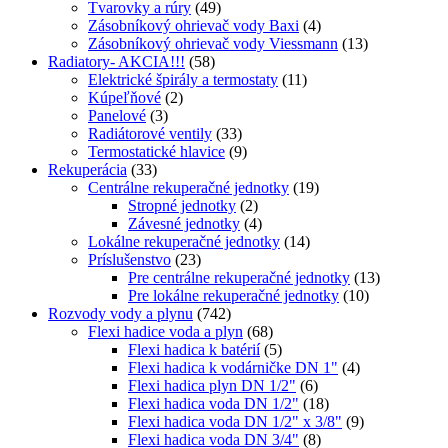
Tvarovky a rúry
(49)
Zásobníkový ohrievač vody Baxi
(4)
Zásobníkový ohrievač vody Viessmann
(13)
Radiatory- AKCIA!!!
(58)
Elektrické špirály a termostaty
(11)
Kúpeľňové
(2)
Panelové
(3)
Radiátorové ventily
(33)
Termostatické hlavice
(9)
Rekuperácia
(33)
Centrálne rekuperačné jednotky
(19)
Stropné jednotky
(2)
Závesné jednotky
(4)
Lokálne rekuperačné jednotky
(14)
Príslušenstvo
(23)
Pre centrálne rekuperačné jednotky
(13)
Pre lokálne rekuperačné jednotky
(10)
Rozvody vody a plynu
(742)
Flexi hadice voda a plyn
(68)
Flexi hadica k batérií
(5)
Flexi hadica k vodárničke DN 1"
(4)
Flexi hadica plyn DN 1/2"
(6)
Flexi hadica voda DN 1/2"
(18)
Flexi hadica voda DN 1/2" x 3/8"
(9)
Flexi hadica voda DN 3/4"
(8)