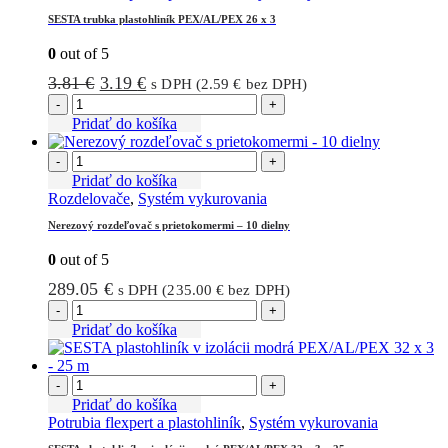
SESTA trubka plastohliník PEX/AL/PEX 26 x 3
0
out of 5
Pôvodná
Aktuálna
3.81
€
3.19
€
s DPH (
2.59
€
bez DPH)
cena
cena
-
+
bola:
je:
Pridať do košíka
3.81 €.
3.19 €.
-
+
Pridať do košíka
Rozdelovače
,
Systém vykurovania
Nerezový rozdeľovač s prietokomermi – 10 dielny
0
out of 5
289.05
€
s DPH (
235.00
€
bez DPH)
-
+
Pridať do košíka
-
+
Pridať do košíka
Potrubia flexpert a plastohliník
,
Systém vykurovania