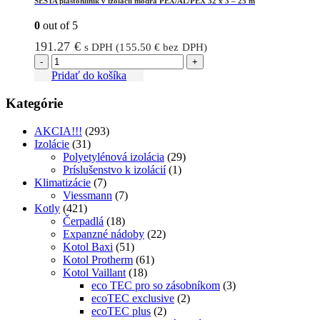
SESTA plastohliník v izolácii modrá PEX/AL/PEX 32 x 3 – 25 m
0
out of 5
191.27
€
s DPH (
155.50
€
bez DPH)
-
+
Pridať do košíka
Kategórie
AKCIA!!!
(293)
Izolácie
(31)
Polyetylénová izolácia
(29)
Príslušenstvo k izolácií
(1)
Klimatizácie
(7)
Viessmann
(7)
Kotly
(421)
Čerpadlá
(18)
Expanzné nádoby
(22)
Kotol Baxi
(51)
Kotol Protherm
(61)
Kotol Vaillant
(18)
eco TEC pro so zásobníkom
(3)
ecoTEC exclusive
(2)
ecoTEC plus
(2)