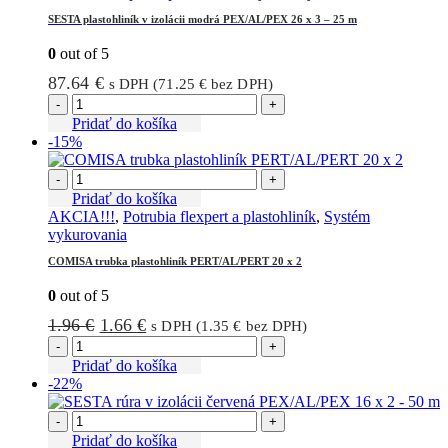
SESTA plastohliník v izolácii modrá PEX/AL/PEX 26 x 3 – 25 m
0
out of 5
87.64
€
s DPH (
71.25
€
bez DPH)
-
+
Pridať do košíka
-15%
-
+
Pridať do košíka
AKCIA!!!
,
Potrubia flexpert a plastohliník
,
Systém
vykurovania
COMISA trubka plastohliník PERT/AL/PERT 20 x 2
0
out of 5
Pôvodná
Aktuálna
1.96
€
1.66
€
s DPH (
1.35
€
bez DPH)
cena
cena
-
+
bola:
je:
Pridať do košíka
-22%
1.96 €.
1.66 €.
-
+
Pridať do košíka