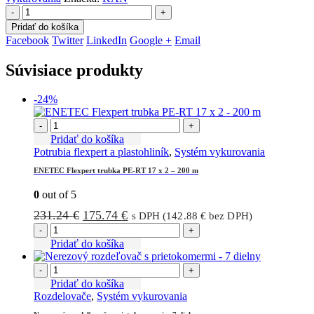
-
+
Pridať do košíka
Facebook
Twitter
LinkedIn
Google +
Email
Súvisiace produkty
-24%
-
+
Pridať do košíka
Potrubia flexpert a plastohliník
,
Systém vykurovania
ENETEC Flexpert trubka PE-RT 17 x 2 – 200 m
0
out of 5
Pôvodná
Aktuálna
231.24
€
175.74
€
s DPH (
142.88
€
bez DPH)
cena
cena
-
+
bola:
je:
Pridať do košíka
231.24 €.
175.74 €.
-
+
Pridať do košíka
Rozdelovače
,
Systém vykurovania