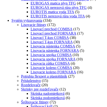
EUROGAS matica plyn TFG
(4)
EUROGAS nerezová rúra plyn TFG
(4)
EUROTIS matica voda TFA
(5)
EUROTIS nerezová rúra voda TFA
(4)
Systém vykurovania
(334)
Lisovacie fitingy
(172)
Lisovací prechod COMISA
(17)
Lisovací prechod FORNARA
(17)
Lisovací T-kus COMISA
(38)
Lisovací T-kus FORNARA
(30)
Lisovacia nástenka COMISA
(5)
Lisovacia nástenka FORNARA
(5)
Lisovacia spojka COMISA
(10)
Lisovacia spojka FORNARA
(10)
Lisovacia zátka COMISA
(4)
Lisovacie koleno COMISA
(20)
Lisovacie koleno FORNARA
(16)
Potrubia flexpert a plastohliník
(27)
Príslušenstvo
(15)
Rozdelovače
(20)
Skrinky pre rozdeľovače
(12)
Skrinka nadomietková
(6)
Skrinka podomietková
(6)
Šróbovacie fitingy
(72)
Šróbovací kríž
(2)