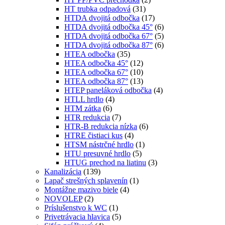
HT trubka odpadová
(31)
HTDA dvojitá odbočka
(17)
HTDA dvojitá odbočka 45°
(6)
HTDA dvojitá odbočka 67°
(5)
HTDA dvojitá odbočka 87°
(6)
HTEA odbočka
(35)
HTEA odbočka 45°
(12)
HTEA odbočka 67°
(10)
HTEA odbočka 87°
(13)
HTEP paneláková odbočka
(4)
HTLL hrdlo
(4)
HTM zátka
(6)
HTR redukcia
(7)
HTR-B redukcia nízka
(6)
HTRE čistiaci kus
(4)
HTSM nástrčné hrdlo
(1)
HTU presuvné hrdlo
(5)
HTUG prechod na liatinu
(3)
Kanalizácia
(139)
Lapač strešných splavenín
(1)
Montážne mazivo biele
(4)
NOVOLEP
(2)
Príslušenstvo k WC
(1)
Privetrávacia hlavica
(5)