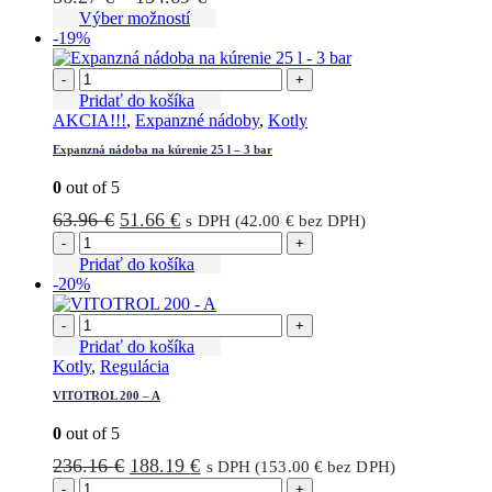
môžete
range:
Tento
Výber možností
vybrať
produkt
-19%
56.27 €
na
má
through
stránke
viacero
-
+
134.69 €
produktu.
variantov.
Pridať do košíka
Možnosti
AKCIA!!!
,
Expanzné nádoby
,
Kotly
si
Expanzná nádoba na kúrenie 25 l – 3 bar
môžete
vybrať
0
out of 5
na
stránke
Pôvodná
Aktuálna
63.96
€
51.66
€
s DPH (
42.00
€
bez DPH)
produktu.
cena
cena
-
+
bola:
je:
Pridať do košíka
-20%
63.96 €.
51.66 €.
-
+
Pridať do košíka
Kotly
,
Regulácia
VITOTROL 200 – A
0
out of 5
Pôvodná
Aktuálna
236.16
€
188.19
€
s DPH (
153.00
€
bez DPH)
cena
cena
-
+