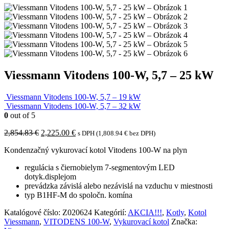
Viessmann Vitodens 100-W, 5,7 – 25 kW
Viessmann Vitodens 100-W, 5,7 – 19 kW
Viessmann Vitodens 100-W, 5,7 – 32 kW
0
out of 5
Pôvodná
Aktuálna
2,854.83
€
2,225.00
€
s DPH (
1,808.94
€
bez DPH)
cena
cena
Kondenzačný vykurovací kotol Vitodens 100-W na plyn
bola:
je:
2,854.83 €.
2,225.00 €.
regulácia s čiernobielym 7-segmentovým LED
dotyk.displejom
prevádzka závislá alebo nezávislá na vzduchu v miestnosti
typ B1HF-M do spoločn. komína
Katalógové číslo:
Z020624
Kategórií:
AKCIA!!!
,
Kotly
,
Kotol
Viessmann
,
VITODENS 100-W
,
Vykurovací kotol
Značka: