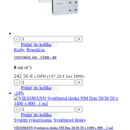
-
+
Pridať do košíka
Kotly
,
Regulácia
VITOTROL 100 – UTDB – RF
0
out of 5
242.56
€
s DPH (
197.20
€
bez DPH)
-
+
Pridať do košíka
-24%
-
+
Pridať do košíka
Systém vykurovania
,
Systémové dosky
VIESSMANN Systémová doska NM Duo 50/30 50 x 1400 x 800 – 1 m2