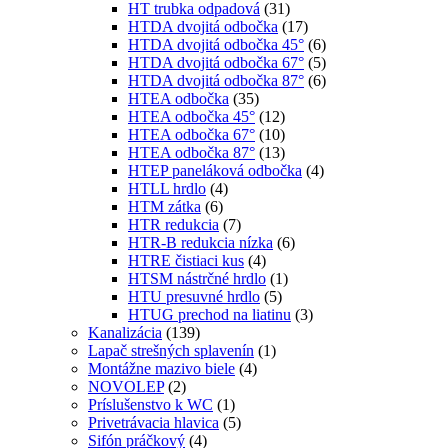
HT trubka odpadová
(31)
HTDA dvojitá odbočka
(17)
HTDA dvojitá odbočka 45°
(6)
HTDA dvojitá odbočka 67°
(5)
HTDA dvojitá odbočka 87°
(6)
HTEA odbočka
(35)
HTEA odbočka 45°
(12)
HTEA odbočka 67°
(10)
HTEA odbočka 87°
(13)
HTEP paneláková odbočka
(4)
HTLL hrdlo
(4)
HTM zátka
(6)
HTR redukcia
(7)
HTR-B redukcia nízka
(6)
HTRE čistiaci kus
(4)
HTSM nástrčné hrdlo
(1)
HTU presuvné hrdlo
(5)
HTUG prechod na liatinu
(3)
Kanalizácia
(139)
Lapač strešných splavenín
(1)
Montážne mazivo biele
(4)
NOVOLEP
(2)
Príslušenstvo k WC
(1)
Privetrávacia hlavica
(5)
Sifón práčkový
(4)