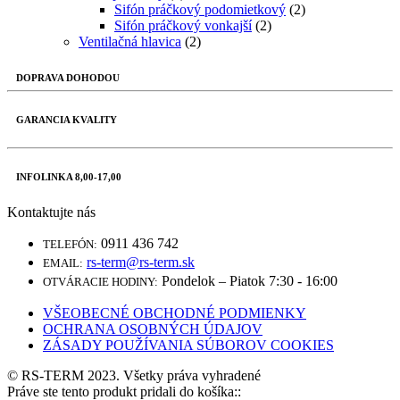
Sifón práčkový podomietkový
(2)
Sifón práčkový vonkajší
(2)
Ventilačná hlavica
(2)
DOPRAVA DOHODOU
GARANCIA KVALITY
INFOLINKA 8,00-17,00
Kontaktujte nás
0911 436 742
TELEFÓN:
rs-term@rs-term.sk
EMAIL:
Pondelok – Piatok 7:30 - 16:00
OTVÁRACIE HODINY:
VŠEOBECNÉ OBCHODNÉ PODMIENKY
OCHRANA OSOBNÝCH ÚDAJOV
ZÁSADY POUŽÍVANIA SÚBOROV COOKIES
© RS-TERM 2023. Všetky práva vyhradené
Práve ste tento produkt pridali do košíka::