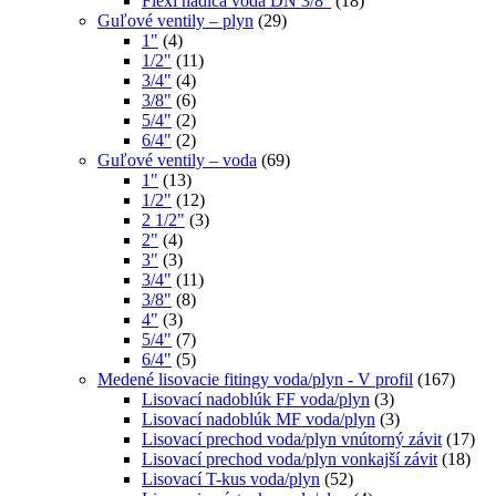
Flexi hadica voda DN 3/8"
(18)
Guľové ventily – plyn
(29)
1"
(4)
1/2"
(11)
3/4"
(4)
3/8"
(6)
5/4"
(2)
6/4"
(2)
Guľové ventily – voda
(69)
1"
(13)
1/2"
(12)
2 1/2"
(3)
2"
(4)
3"
(3)
3/4"
(11)
3/8"
(8)
4"
(3)
5/4"
(7)
6/4"
(5)
Medené lisovacie fitingy voda/plyn - V profil
(167)
Lisovací nadoblúk FF voda/plyn
(3)
Lisovací nadoblúk MF voda/plyn
(3)
Lisovací prechod voda/plyn vnútorný závit
(17)
Lisovací prechod voda/plyn vonkajší závit
(18)
Lisovací T-kus voda/plyn
(52)