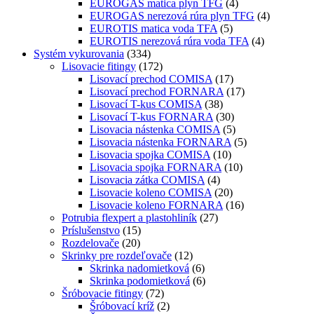
EUROGAS matica plyn TFG
(4)
EUROGAS nerezová rúra plyn TFG
(4)
EUROTIS matica voda TFA
(5)
EUROTIS nerezová rúra voda TFA
(4)
Systém vykurovania
(334)
Lisovacie fitingy
(172)
Lisovací prechod COMISA
(17)
Lisovací prechod FORNARA
(17)
Lisovací T-kus COMISA
(38)
Lisovací T-kus FORNARA
(30)
Lisovacia nástenka COMISA
(5)
Lisovacia nástenka FORNARA
(5)
Lisovacia spojka COMISA
(10)
Lisovacia spojka FORNARA
(10)
Lisovacia zátka COMISA
(4)
Lisovacie koleno COMISA
(20)
Lisovacie koleno FORNARA
(16)
Potrubia flexpert a plastohliník
(27)
Príslušenstvo
(15)
Rozdelovače
(20)
Skrinky pre rozdeľovače
(12)
Skrinka nadomietková
(6)
Skrinka podomietková
(6)
Šróbovacie fitingy
(72)
Šróbovací kríž
(2)