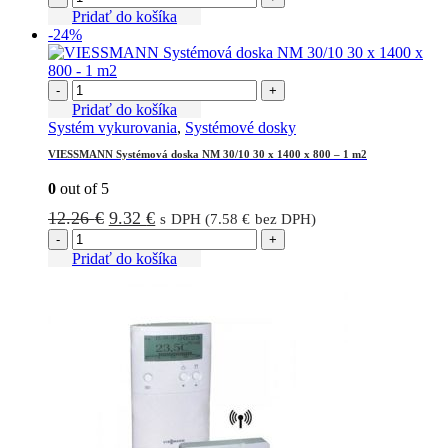
bola:
je:
Pridať do košíka
-24%
338.25 €.
276.75 €.
-
+
Pridať do košíka
Systém vykurovania
,
Systémové dosky
VIESSMANN Systémová doska NM 30/10 30 x 1400 x 800 – 1 m2
0
out of 5
Pôvodná
Aktuálna
12.26
€
9.32
€
s DPH (
7.58
€
bez DPH)
cena
cena
-
+
bola:
je:
Pridať do košíka
12.26 €.
9.32 €.