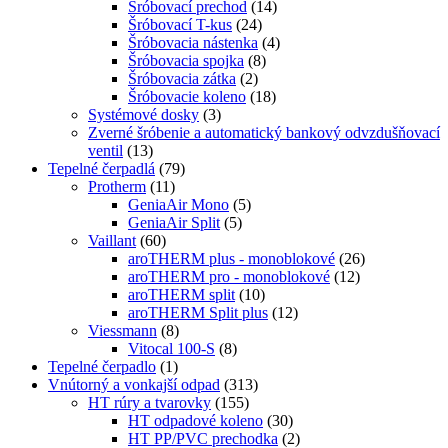
Šróbovací prechod
(14)
Šróbovací T-kus
(24)
Šróbovacia nástenka
(4)
Šróbovacia spojka
(8)
Šróbovacia zátka
(2)
Šróbovacie koleno
(18)
Systémové dosky
(3)
Zverné šróbenie a automatický bankový odvzdušňovací
ventil
(13)
Tepelné čerpadlá
(79)
Protherm
(11)
GeniaAir Mono
(5)
GeniaAir Split
(5)
Vaillant
(60)
aroTHERM plus - monoblokové
(26)
aroTHERM pro - monoblokové
(12)
aroTHERM split
(10)
aroTHERM Split plus
(12)
Viessmann
(8)
Vitocal 100-S
(8)
Tepelné čerpadlo
(1)
Vnútorný a vonkajší odpad
(313)
HT rúry a tvarovky
(155)
HT odpadové koleno
(30)
HT PP/PVC prechodka
(2)