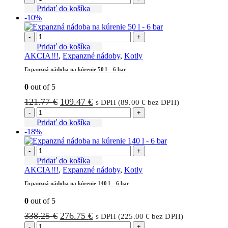
bola:
je:
Pridať do košíka
-10%
236.16 €.
188.19 €.
-
+
Pridať do košíka
AKCIA!!!
,
Expanzné nádoby
,
Kotly
Expanzná nádoba na kúrenie 50 l – 6 bar
0
out of 5
Pôvodná
Aktuálna
121.77
€
109.47
€
s DPH (
89.00
€
bez DPH)
cena
cena
-
+
bola:
je:
Pridať do košíka
-18%
121.77 €.
109.47 €.
-
+
Pridať do košíka
AKCIA!!!
,
Expanzné nádoby
,
Kotly
Expanzná nádoba na kúrenie 140 l – 6 bar
0
out of 5
Pôvodná
Aktuálna
338.25
€
276.75
€
s DPH (
225.00
€
bez DPH)
cena
cena
-
+