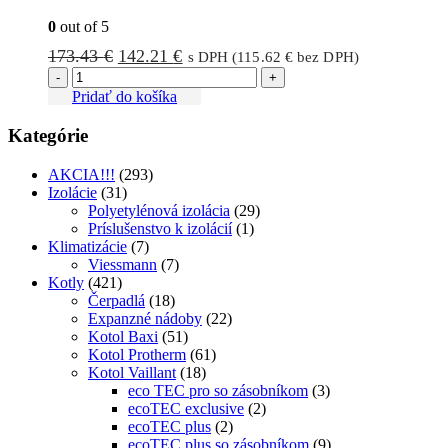
0
out of 5
Pôvodná
Aktuálna
173.43
€
142.21
€
s DPH (
115.62
€
bez DPH)
cena
cena
-
+
bola:
je:
Pridať do košíka
173.43 €.
142.21 €.
Kategórie
AKCIA!!!
(293)
Izolácie
(31)
Polyetylénová izolácia
(29)
Príslušenstvo k izolácií
(1)
Klimatizácie
(7)
Viessmann
(7)
Kotly
(421)
Čerpadlá
(18)
Expanzné nádoby
(22)
Kotol Baxi
(51)
Kotol Protherm
(61)
Kotol Vaillant
(18)
eco TEC pro so zásobníkom
(3)
ecoTEC exclusive
(2)
ecoTEC plus
(2)
ecoTEC plus so zásobníkom
(9)