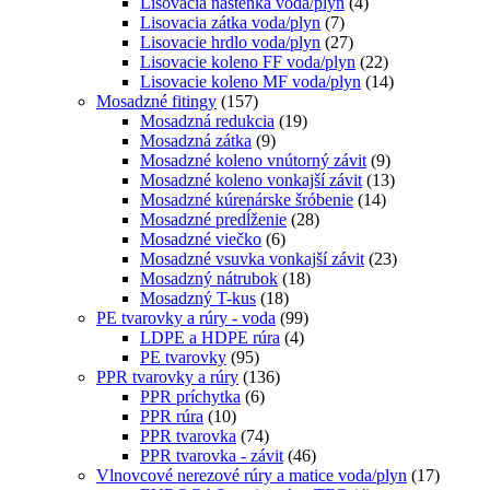
Lisovacia nástenka voda/plyn
(4)
Lisovacia zátka voda/plyn
(7)
Lisovacie hrdlo voda/plyn
(27)
Lisovacie koleno FF voda/plyn
(22)
Lisovacie koleno MF voda/plyn
(14)
Mosadzné fitingy
(157)
Mosadzná redukcia
(19)
Mosadzná zátka
(9)
Mosadzné koleno vnútorný závit
(9)
Mosadzné koleno vonkajší závit
(13)
Mosadzné kúrenárske šróbenie
(14)
Mosadzné predĺženie
(28)
Mosadzné viečko
(6)
Mosadzné vsuvka vonkajší závit
(23)
Mosadzný nátrubok
(18)
Mosadzný T-kus
(18)
PE tvarovky a rúry - voda
(99)
LDPE a HDPE rúra
(4)
PE tvarovky
(95)
PPR tvarovky a rúry
(136)
PPR príchytka
(6)
PPR rúra
(10)
PPR tvarovka
(74)
PPR tvarovka - závit
(46)
Vlnovcové nerezové rúry a matice voda/plyn
(17)