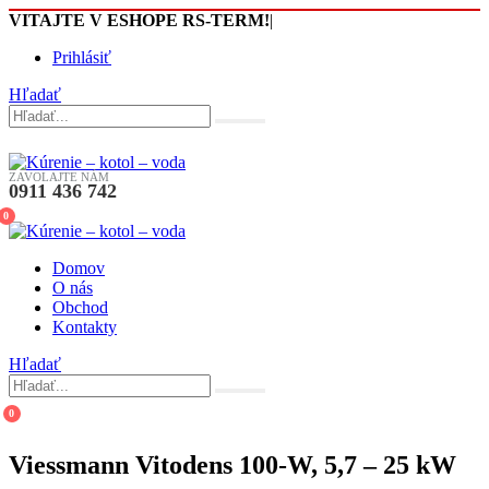
VITAJTE V ESHOPE RS-TERM!
|
Prihlásiť
Hľadať
ZAVOLAJTE NÁM
0911 436 742
0
Domov
O nás
Obchod
Kontakty
Hľadať
0
Viessmann Vitodens 100-W, 5,7 – 25 kW