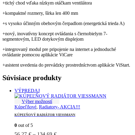
+tichý chod vďaka nízkym otáčkam ventilátora
+kompaktné rozmery, šírka len 400 mm
+s vysoko účinným obehovým čerpadlom (energetická trieda A)
+nový, inovatívny koncept ovládania s čiernobielym 7-
segmentovým, LED dotykovým displejom
+integrovaný modul pre pripojenie na internet a jednoduché
ovládanie pomocou aplikácie ViCare
+asistent uvedenia do prevádzky prostredníctvom aplikácie ViStart.
Súvisiace produkty
VÝPREDAJ
Tento
Výber možností
produkt
Kúpeľňové
,
Radiatory- AKCIA!!!
má
KÚPEĽŇOVÝ RADIÁTOR VIESSMANN
viacero
variantov.
0
out of 5
Možnosti
Price
56.27
€
–
134.69
€
si