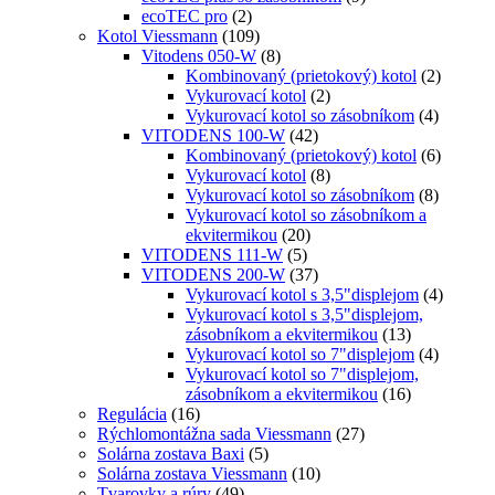
ecoTEC pro
(2)
Kotol Viessmann
(109)
Vitodens 050-W
(8)
Kombinovaný (prietokový) kotol
(2)
Vykurovací kotol
(2)
Vykurovací kotol so zásobníkom
(4)
VITODENS 100-W
(42)
Kombinovaný (prietokový) kotol
(6)
Vykurovací kotol
(8)
Vykurovací kotol so zásobníkom
(8)
Vykurovací kotol so zásobníkom a
ekvitermikou
(20)
VITODENS 111-W
(5)
VITODENS 200-W
(37)
Vykurovací kotol s 3,5"displejom
(4)
Vykurovací kotol s 3,5"displejom,
zásobníkom a ekvitermikou
(13)
Vykurovací kotol so 7"displejom
(4)
Vykurovací kotol so 7"displejom,
zásobníkom a ekvitermikou
(16)
Regulácia
(16)
Rýchlomontážna sada Viessmann
(27)
Solárna zostava Baxi
(5)
Solárna zostava Viessmann
(10)
Tvarovky a rúry
(49)