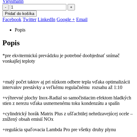
Viessmann
-
+
Pridať do košíka
Facebook
Twitter
LinkedIn
Google +
Email
Popis
Popis
*pre ekvitermickú prevádzku je potrebné doobjednať snímač
vonkajšej teploty
+malý počet taktov aj pri nízkom odbere tepla vďaka optimalizácii
intervalov prestávky a veľkému regulačnému rozsahu až 1:10
+výhrevné plochy Inox-Radial so samočistiacim efektom hladkých
stien z nerezu vďaka usmernenému toku kondenzátu a spalín
+cylindrický horák Matrix Plus z ušľachtilej nehrdzavejúcej ocele –
znížený obsah emisií NOx
+regulácia spaľovacia Lambda Pro pre všetky druhy plynu