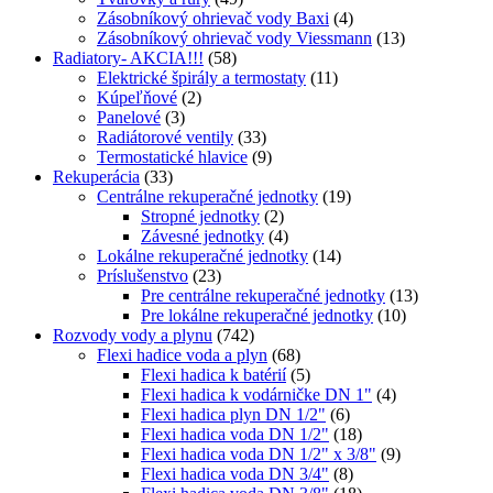
Zásobníkový ohrievač vody Baxi
(4)
Zásobníkový ohrievač vody Viessmann
(13)
Radiatory- AKCIA!!!
(58)
Elektrické špirály a termostaty
(11)
Kúpeľňové
(2)
Panelové
(3)
Radiátorové ventily
(33)
Termostatické hlavice
(9)
Rekuperácia
(33)
Centrálne rekuperačné jednotky
(19)
Stropné jednotky
(2)
Závesné jednotky
(4)
Lokálne rekuperačné jednotky
(14)
Príslušenstvo
(23)
Pre centrálne rekuperačné jednotky
(13)
Pre lokálne rekuperačné jednotky
(10)
Rozvody vody a plynu
(742)
Flexi hadice voda a plyn
(68)
Flexi hadica k batérií
(5)
Flexi hadica k vodárničke DN 1"
(4)
Flexi hadica plyn DN 1/2"
(6)
Flexi hadica voda DN 1/2"
(18)
Flexi hadica voda DN 1/2" x 3/8"
(9)
Flexi hadica voda DN 3/4"
(8)