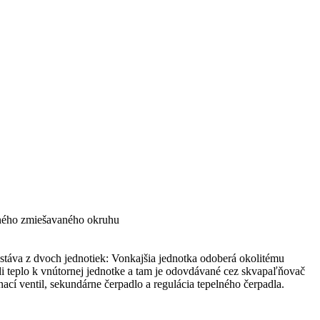
edného zmiešavaného okruhu
ostáva z dvoch jednotiek: Vonkajšia jednotka odoberá okolitému
i teplo k vnútornej jednotke a tam je odovdávané cez skvapaľňovač
cí ventil, sekundárne čerpadlo a regulácia tepelného čerpadla.