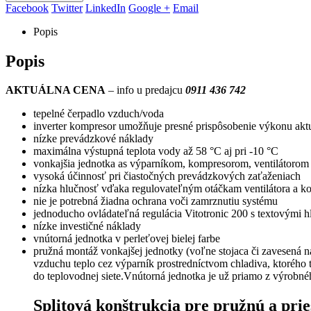
Facebook
Twitter
LinkedIn
Google +
Email
Popis
Popis
AKTUÁLNA CENA
– info u predajcu
0911 436 742
tepelné čerpadlo vzduch/voda
inverter kompresor umožňuje presné prispôsobenie výkonu aktu
nízke prevádzkové náklady
maximálna výstupná teplota vody až 58 °C aj pri -10 °C
vonkajšia jednotka as výparníkom, kompresorom, ventilátoro
vysoká účinnosť pri čiastočných prevádzkových zaťaženiach
nízka hlučnosť vďaka regulovateľným otáčkam ventilátora a k
nie je potrebná žiadna ochrana voči zamrznutiu systému
jednoducho ovládateľná regulácia Vitotronic 200 s textovými 
nízke investičné náklady
vnútorná jednotka v perleťovej bielej farbe
pružná montáž vonkajšej jednotky (voľne stojaca či zavesená n
vzduchu teplo cez výparník prostredníctvom chladiva, ktorého
do teplovodnej siete.Vnútorná jednotka je už priamo z výrobné
Splitová konštrukcia pre pružnú a pri