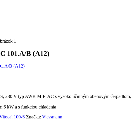
AC 101.A/B (A12)
101.A/B (A12)
 100-S, 230 V typ AWB-M-E-AC s vysoko účinným obehovým čerpadlom,
6 kW a s funkciou chladenia
Vitocal 100-S
Značka:
Viessmann