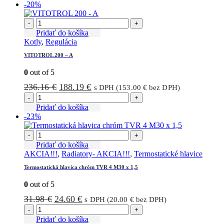
-20%
63.96 €.
51.66 €.
-
+
Pridať do košíka
Kotly
,
Regulácia
VITOTROL 200 – A
0
out of 5
Pôvodná
Aktuálna
236.16
€
188.19
€
s DPH (
153.00
€
bez DPH)
cena
cena
-
+
bola:
je:
Pridať do košíka
-23%
236.16 €.
188.19 €.
-
+
Pridať do košíka
AKCIA!!!
,
Radiatory- AKCIA!!!
,
Termostatické hlavice
Termostatická hlavica chróm TVR 4 M30 x 1,5
0
out of 5
Pôvodná
Aktuálna
31.98
€
24.60
€
s DPH (
20.00
€
bez DPH)
cena
cena
-
+
bola:
je:
Pridať do košíka