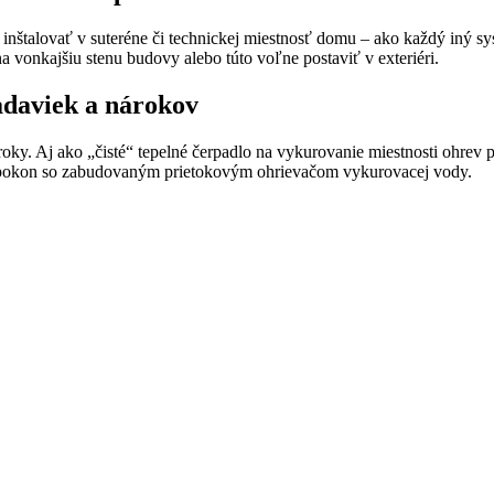
nštalovať v suteréne či technickej miestnosť domu – ako každý iný sy
vonkajšiu stenu budovy alebo túto voľne postaviť v exteriéri.
adaviek a nárokov
ároky. Aj ako „čisté“ tepelné čerpadlo na vykurovanie miestnosti ohrev 
napokon so zabudovaným prietokovým ohrievačom vykurovacej vody.