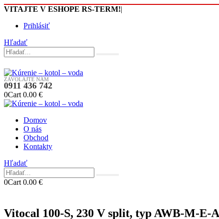
VITAJTE V ESHOPE RS-TERM!
|
Prihlásiť
Hľadať
ZAVOLAJTE NÁM
0911 436 742
0
Cart
0.00
€
Domov
O nás
Obchod
Kontakty
Hľadať
0
Cart
0.00
€
Vitocal 100-S, 230 V split, typ AWB-M-E-