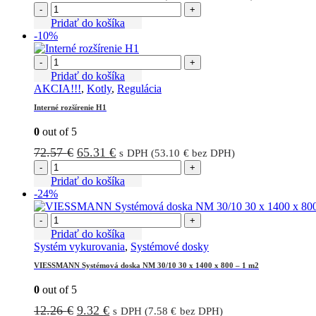
cena
cena
-
+
bola:
je:
Pridať do košíka
-10%
174.66 €.
157.19 €.
-
+
Pridať do košíka
AKCIA!!!
,
Kotly
,
Regulácia
Interné rozšírenie H1
0
out of 5
Pôvodná
Aktuálna
72.57
€
65.31
€
s DPH (
53.10
€
bez DPH)
cena
cena
-
+
bola:
je:
Pridať do košíka
-24%
72.57 €.
65.31 €.
-
+
Pridať do košíka
Systém vykurovania
,
Systémové dosky
VIESSMANN Systémová doska NM 30/10 30 x 1400 x 800 – 1 m2
0
out of 5
Pôvodná
Aktuálna
12.26
€
9.32
€
s DPH (
7.58
€
bez DPH)