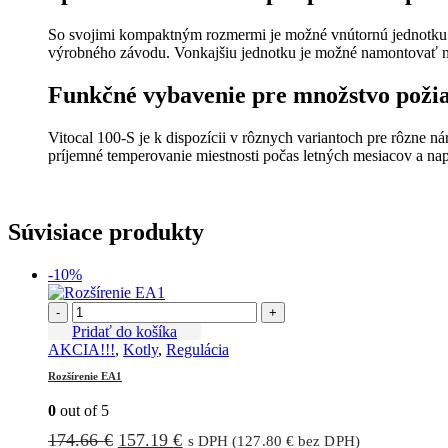
So svojimi kompaktným rozmermi je možné vnútornú jednotku i
výrobného závodu. Vonkajšiu jednotku je možné namontovať na 
Funkčné vybavenie pre množstvo poži
Vitocal 100-S je k dispozícii v rôznych variantoch pre rôzne n
príjemné temperovanie miestnosti počas letných mesiacov a 
Súvisiace produkty
-10%
-
+
Pridať do košíka
AKCIA!!!
,
Kotly
,
Regulácia
Rozšírenie EA1
0
out of 5
Pôvodná
Aktuálna
174.66
€
157.19
€
s DPH (
127.80
€
bez DPH)