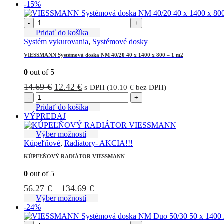
-15%
31.98 €.
24.60 €.
-
+
Pridať do košíka
Systém vykurovania
,
Systémové dosky
VIESSMANN Systémová doska NM 40/20 40 x 1400 x 800 – 1 m2
0
out of 5
Pôvodná
Aktuálna
14.69
€
12.42
€
s DPH (
10.10
€
bez DPH)
cena
cena
-
+
bola:
je:
Pridať do košíka
VÝPREDAJ
14.69 €.
12.42 €.
Tento
Výber možností
produkt
Kúpeľňové
,
Radiatory- AKCIA!!!
má
KÚPEĽŇOVÝ RADIÁTOR VIESSMANN
viacero
variantov.
0
out of 5
Možnosti
Price
56.27
€
–
134.69
€
si
môžete
range:
Tento
Výber možností
vybrať
produkt
-24%
56.27 €
na
má
through
stránke