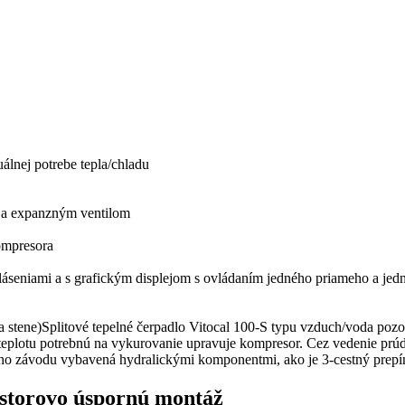
álnej potrebe tepla/chladu
m a expanzným ventilom
ompresora
hláseniami a s grafickým displejom s ovládaním jedného priameho a j
a stene)Splitové tepelné čerpadlo Vitocal 100-S typu vzduch/voda poz
 teplotu potrebnú na vykurovanie upravuje kompresor. Cez vedenie prúd
ho závodu vybavená hydralickými komponentmi, ako je 3-cestný prepína
estorovo úspornú montáž