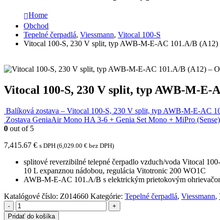
Home
Obchod
Tepelné čerpadlá
,
Viessmann
,
Vitocal 100-S
Vitocal 100-S, 230 V split, typ AWB-M-E-AC 101.A/B (A12)
Vitocal 100-S, 230 V split, typ AWB-M-E-
Balíková zostava – Vitocal 100-S, 230 V split, typ AWB-M-E-AC 
Zostava GeniaAir Mono HA 3-6 + Genia Set Mono + MiPro (Sense)
0
out of 5
7,415.67
€
s DPH (
6,029.00
€
bez DPH)
splitové reverzibilné telepné čerpadlo vzduch/voda Vitocal
10 L expanznou nádobou, regulácia Vitotronic 200 WO1C
AWB-M-E-AC 101.A/B s elektrickým prietokovým ohrievačom 
Katalógové číslo:
Z014660
Kategórie:
Tepelné čerpadlá
,
Viessmann
,
-
+
Pridať do košíka