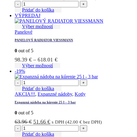
cena
cena
-
+
bola:
je:
Pridať do košíka
VÝPREDAJ
12.26 €.
9.32 €.
Tento
Výber možností
produkt
Panelové
má
PANELOVÝ RADIATOR VIESSMANN
viacero
variantov.
0
out of 5
Možnosti
Price
98.39
€
–
618.01
€
si
môžete
range:
Tento
Výber možností
vybrať
produkt
-19%
98.39 €
na
má
through
stránke
viacero
-
+
618.01 €
produktu.
variantov.
Pridať do košíka
Možnosti
AKCIA!!!
,
Expanzné nádoby
,
Kotly
si
Expanzná nádoba na kúrenie 25 l – 3 bar
môžete
vybrať
0
out of 5
na
stránke
Pôvodná
Aktuálna
63.96
€
51.66
€
s DPH (
42.00
€
bez DPH)
produktu.
cena
cena
-
+
bola:
je:
Pridať do košíka