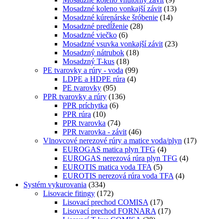
Mosadzné koleno vonkajší závit
(13)
Mosadzné kúrenárske šróbenie
(14)
Mosadzné predĺženie
(28)
Mosadzné viečko
(6)
Mosadzné vsuvka vonkajší závit
(23)
Mosadzný nátrubok
(18)
Mosadzný T-kus
(18)
PE tvarovky a rúry - voda
(99)
LDPE a HDPE rúra
(4)
PE tvarovky
(95)
PPR tvarovky a rúry
(136)
PPR príchytka
(6)
PPR rúra
(10)
PPR tvarovka
(74)
PPR tvarovka - závit
(46)
Vlnovcové nerezové rúry a matice voda/plyn
(17)
EUROGAS matica plyn TFG
(4)
EUROGAS nerezová rúra plyn TFG
(4)
EUROTIS matica voda TFA
(5)
EUROTIS nerezová rúra voda TFA
(4)
Systém vykurovania
(334)
Lisovacie fitingy
(172)
Lisovací prechod COMISA
(17)
Lisovací prechod FORNARA
(17)