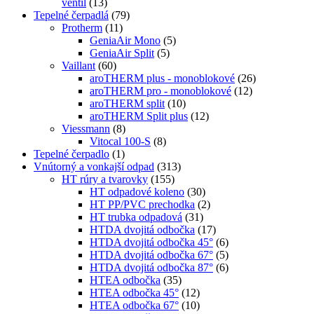
ventil
(13)
Tepelné čerpadlá
(79)
Protherm
(11)
GeniaAir Mono
(5)
GeniaAir Split
(5)
Vaillant
(60)
aroTHERM plus - monoblokové
(26)
aroTHERM pro - monoblokové
(12)
aroTHERM split
(10)
aroTHERM Split plus
(12)
Viessmann
(8)
Vitocal 100-S
(8)
Tepelné čerpadlo
(1)
Vnútorný a vonkajší odpad
(313)
HT rúry a tvarovky
(155)
HT odpadové koleno
(30)
HT PP/PVC prechodka
(2)
HT trubka odpadová
(31)
HTDA dvojitá odbočka
(17)
HTDA dvojitá odbočka 45°
(6)
HTDA dvojitá odbočka 67°
(5)
HTDA dvojitá odbočka 87°
(6)
HTEA odbočka
(35)
HTEA odbočka 45°
(12)
HTEA odbočka 67°
(10)