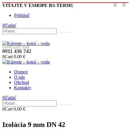
VITAJTE V ESHOPE RS-TERM!
|
Prihlásiť
Hľadať
ZAVOLAJTE NÁM
0911 436 742
0
Cart
0.00
€
Domov
O nás
Obchod
Kontakty
Hľadať
0
Cart
0.00
€
Izolácia 9 mm DN 42