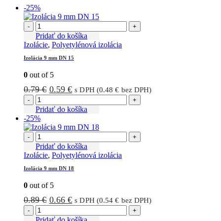
-25%
-
+
Pridať do košíka
Izolácie
,
Polyetylénová izolácia
Izolácia 9 mm DN 15
0
out of 5
Pôvodná
Aktuálna
0.79
€
0.59
€
s DPH (
0.48
€
bez DPH)
cena
cena
-
+
bola:
je:
Pridať do košíka
-25%
0.79 €.
0.59 €.
-
+
Pridať do košíka
Izolácie
,
Polyetylénová izolácia
Izolácia 9 mm DN 18
0
out of 5
Pôvodná
Aktuálna
0.89
€
0.66
€
s DPH (
0.54
€
bez DPH)
cena
cena
-
+
bola:
je:
Pridať do košíka