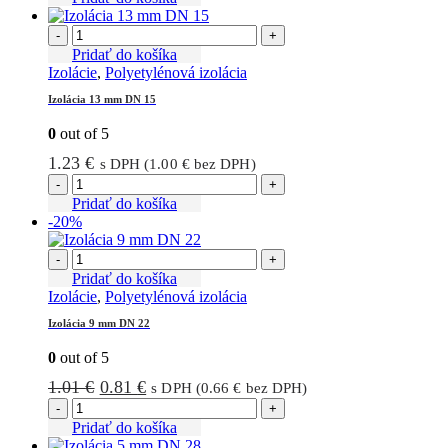
0.89 €.
0.66 €.
-
+
Pridať do košíka
Izolácie
,
Polyetylénová izolácia
Izolácia 13 mm DN 15
0
out of 5
1.23
€
s DPH (
1.00
€
bez DPH)
-
+
Pridať do košíka
-20%
-
+
Pridať do košíka
Izolácie
,
Polyetylénová izolácia
Izolácia 9 mm DN 22
0
out of 5
Pôvodná
Aktuálna
1.01
€
0.81
€
s DPH (
0.66
€
bez DPH)
cena
cena
-
+
bola:
je:
Pridať do košíka