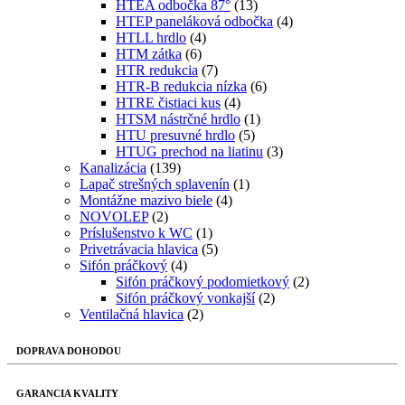
HTEA odbočka 87°
(13)
HTEP paneláková odbočka
(4)
HTLL hrdlo
(4)
HTM zátka
(6)
HTR redukcia
(7)
HTR-B redukcia nízka
(6)
HTRE čistiaci kus
(4)
HTSM nástrčné hrdlo
(1)
HTU presuvné hrdlo
(5)
HTUG prechod na liatinu
(3)
Kanalizácia
(139)
Lapač strešných splavenín
(1)
Montážne mazivo biele
(4)
NOVOLEP
(2)
Príslušenstvo k WC
(1)
Privetrávacia hlavica
(5)
Sifón práčkový
(4)
Sifón práčkový podomietkový
(2)
Sifón práčkový vonkajší
(2)
Ventilačná hlavica
(2)
DOPRAVA DOHODOU
GARANCIA KVALITY