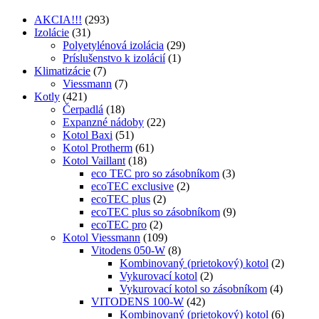
AKCIA!!!
(293)
Izolácie
(31)
Polyetylénová izolácia
(29)
Príslušenstvo k izolácií
(1)
Klimatizácie
(7)
Viessmann
(7)
Kotly
(421)
Čerpadlá
(18)
Expanzné nádoby
(22)
Kotol Baxi
(51)
Kotol Protherm
(61)
Kotol Vaillant
(18)
eco TEC pro so zásobníkom
(3)
ecoTEC exclusive
(2)
ecoTEC plus
(2)
ecoTEC plus so zásobníkom
(9)
ecoTEC pro
(2)
Kotol Viessmann
(109)
Vitodens 050-W
(8)
Kombinovaný (prietokový) kotol
(2)
Vykurovací kotol
(2)
Vykurovací kotol so zásobníkom
(4)
VITODENS 100-W
(42)
Kombinovaný (prietokový) kotol
(6)