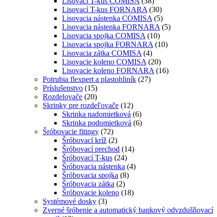
Lisovací T-kus COMISA
(38)
Lisovací T-kus FORNARA
(30)
Lisovacia nástenka COMISA
(5)
Lisovacia nástenka FORNARA
(5)
Lisovacia spojka COMISA
(10)
Lisovacia spojka FORNARA
(10)
Lisovacia zátka COMISA
(4)
Lisovacie koleno COMISA
(20)
Lisovacie koleno FORNARA
(16)
Potrubia flexpert a plastohliník
(27)
Príslušenstvo
(15)
Rozdelovače
(20)
Skrinky pre rozdeľovače
(12)
Skrinka nadomietková
(6)
Skrinka podomietková
(6)
Šróbovacie fitingy
(72)
Šróbovací kríž
(2)
Šróbovací prechod
(14)
Šróbovací T-kus
(24)
Šróbovacia nástenka
(4)
Šróbovacia spojka
(8)
Šróbovacia zátka
(2)
Šróbovacie koleno
(18)
Systémové dosky
(3)
Zverné šróbenie a automatický bankový odvzdušňovací