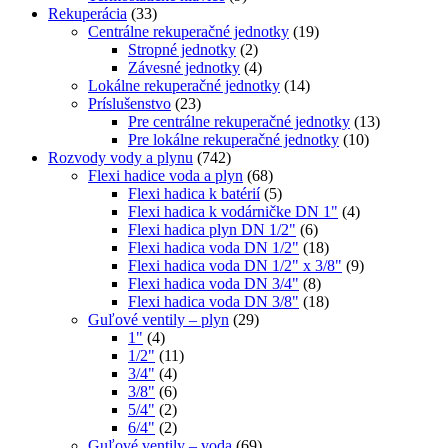
Rekuperácia
(33)
Centrálne rekuperačné jednotky
(19)
Stropné jednotky
(2)
Závesné jednotky
(4)
Lokálne rekuperačné jednotky
(14)
Príslušenstvo
(23)
Pre centrálne rekuperačné jednotky
(13)
Pre lokálne rekuperačné jednotky
(10)
Rozvody vody a plynu
(742)
Flexi hadice voda a plyn
(68)
Flexi hadica k batérií
(5)
Flexi hadica k vodárničke DN 1"
(4)
Flexi hadica plyn DN 1/2"
(6)
Flexi hadica voda DN 1/2"
(18)
Flexi hadica voda DN 1/2" x 3/8"
(9)
Flexi hadica voda DN 3/4"
(8)
Flexi hadica voda DN 3/8"
(18)
Guľové ventily – plyn
(29)
1"
(4)
1/2"
(11)
3/4"
(4)
3/8"
(6)
5/4"
(2)
6/4"
(2)
Guľové ventily – voda
(69)