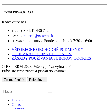
INFOLINKA 8,00-17,00
Kontaktujte nás
0911 436 742
TELEFÓN:
rs-term@rs-term.sk
EMAIL:
Pondelok – Piatok 7:30 - 16:00
OTVÁRACIE HODINY:
VŠEOBECNÉ OBCHODNÉ PODMIENKY
OCHRANA OSOBNÝCH ÚDAJOV
ZÁSADY POUŽÍVANIA SÚBOROV COOKIES
© RS-TERM 2023. Všetky práva vyhradené
Práve ste tento produkt pridali do košíka::
Zobraziť košík
Pokračovať
Domov
O nás
Obchod