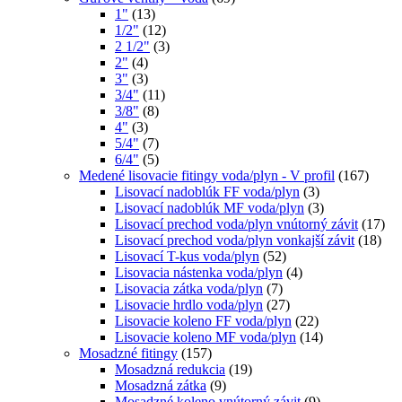
1"
(13)
1/2"
(12)
2 1/2"
(3)
2"
(4)
3"
(3)
3/4"
(11)
3/8"
(8)
4"
(3)
5/4"
(7)
6/4"
(5)
Medené lisovacie fitingy voda/plyn - V profil
(167)
Lisovací nadoblúk FF voda/plyn
(3)
Lisovací nadoblúk MF voda/plyn
(3)
Lisovací prechod voda/plyn vnútorný závit
(17)
Lisovací prechod voda/plyn vonkajší závit
(18)
Lisovací T-kus voda/plyn
(52)
Lisovacia nástenka voda/plyn
(4)
Lisovacia zátka voda/plyn
(7)
Lisovacie hrdlo voda/plyn
(27)
Lisovacie koleno FF voda/plyn
(22)
Lisovacie koleno MF voda/plyn
(14)
Mosadzné fitingy
(157)
Mosadzná redukcia
(19)
Mosadzná zátka
(9)
Mosadzné koleno vnútorný závit
(9)