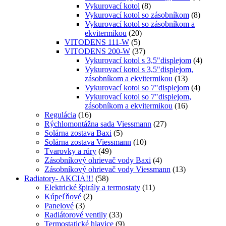
Vykurovací kotol
(8)
Vykurovací kotol so zásobníkom
(8)
Vykurovací kotol so zásobníkom a
ekvitermikou
(20)
VITODENS 111-W
(5)
VITODENS 200-W
(37)
Vykurovací kotol s 3,5"displejom
(4)
Vykurovací kotol s 3,5"displejom,
zásobníkom a ekvitermikou
(13)
Vykurovací kotol so 7"displejom
(4)
Vykurovací kotol so 7"displejom,
zásobníkom a ekvitermikou
(16)
Regulácia
(16)
Rýchlomontážna sada Viessmann
(27)
Solárna zostava Baxi
(5)
Solárna zostava Viessmann
(10)
Tvarovky a rúry
(49)
Zásobníkový ohrievač vody Baxi
(4)
Zásobníkový ohrievač vody Viessmann
(13)
Radiatory- AKCIA!!!
(58)
Elektrické špirály a termostaty
(11)
Kúpeľňové
(2)
Panelové
(3)
Radiátorové ventily
(33)
Termostatické hlavice
(9)