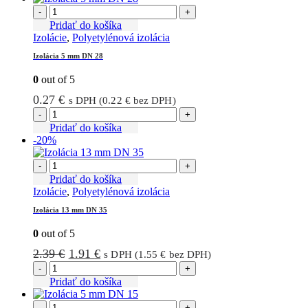
1.01 €.
0.81 €.
-
+
Pridať do košíka
Izolácie
,
Polyetylénová izolácia
Izolácia 5 mm DN 28
0
out of 5
0.27
€
s DPH (
0.22
€
bez DPH)
-
+
Pridať do košíka
-20%
-
+
Pridať do košíka
Izolácie
,
Polyetylénová izolácia
Izolácia 13 mm DN 35
0
out of 5
Pôvodná
Aktuálna
2.39
€
1.91
€
s DPH (
1.55
€
bez DPH)
cena
cena
-
+
bola:
je:
Pridať do košíka
2.39 €.
1.91 €.
-
+