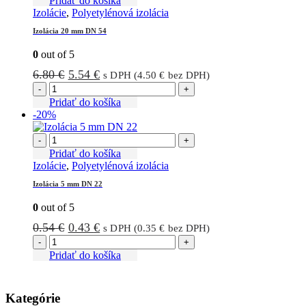
Pridať do košíka
Izolácie
,
Polyetylénová izolácia
Izolácia 20 mm DN 54
0
out of 5
Pôvodná
Aktuálna
6.80
€
5.54
€
s DPH (
4.50
€
bez DPH)
cena
cena
-
+
bola:
je:
Pridať do košíka
-20%
6.80 €.
5.54 €.
-
+
Pridať do košíka
Izolácie
,
Polyetylénová izolácia
Izolácia 5 mm DN 22
0
out of 5
Pôvodná
Aktuálna
0.54
€
0.43
€
s DPH (
0.35
€
bez DPH)
cena
cena
-
+
bola:
je:
Pridať do košíka
0.54 €.
0.43 €.
Kategórie