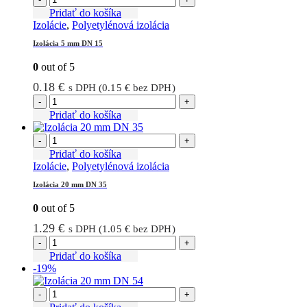
Pridať do košíka
Izolácie
,
Polyetylénová izolácia
Izolácia 5 mm DN 15
0
out of 5
0.18
€
s DPH (
0.15
€
bez DPH)
-
+
Pridať do košíka
-
+
Pridať do košíka
Izolácie
,
Polyetylénová izolácia
Izolácia 20 mm DN 35
0
out of 5
1.29
€
s DPH (
1.05
€
bez DPH)
-
+
Pridať do košíka
-19%
-
+