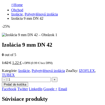
Home
Obchod
Izolácie
,
Polyetylénová izolácia
Izolácia 9 mm DN 42
-25%
Izolácia 9 mm DN 42
0
out of 5
Pôvodná
Aktuálna
1.62
€
1.22
€
s DPH (
0.99
€
bez DPH)
cena
cena
Kategórie:
Izolácie
,
Polyetylénová izolácia
Značky:
IZOFLEX
,
bola:
je:
TUBEX
1.62 €.
1.22 €.
-
+
Pridať do košíka
Facebook
Twitter
LinkedIn
Google +
Email
Súvisiace produkty